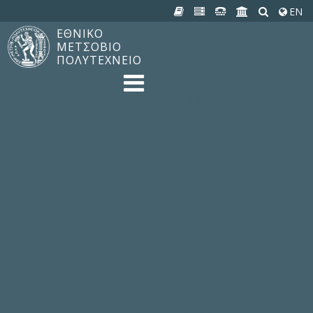
EN
ΕΘΝΙΚΟ
ΜΕΤΣΟΒΙΟ
ΠΟΛΥΤΕΧΝΕΙΟ
TO ΠΟΛΥΤΕΧΝΕΙΟ
Δομή, Αποστολή, Αριστεία
Ιστορία του ΕΜΠ
Εγκαταστάσεις
Οργάνωση & Διοίκηση
ΝΕΑ
Ανακοινώσεις
Newsletter
Εκδηλώσεις
Προμηθέας
180 ΧΡΟΝΙΑ ΕΜΠ
ΣΠΟΥΔΕΣ & ΕΡΕΥΝΑ
Φοίτηση στο EMΠ
Προπτυχιακές Σπουδές
Μεταπτυχιακές Σπουδές
Ιδρυματικός Κατάλογος Μαθημάτων
Γνώση χωρίς Σύνορα
Εργαστήρια & Έρευνα
ΣΧΟΛΕΣ
ΠΑΡΟΧΕΣ
Προς όλα τα Μέλη