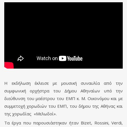
Η εκδήλωση έκλεισε με μουσική συναυλία από την
συμφωνική ορχήστρα του Δήμου Αθηναίων υπό την
διεύθυνση του μαέστρου του ΕΜΠ κ. Μ. Οικονόμου και με
συμμετοχή χορωδιών του ΕΜΠ, του δήμου της Αθήνας και
της χορωδίας «Μελωδοί».
Τα έργα που παρουσιάστηκαν ήταν Bizet, Rossini, Verdi,