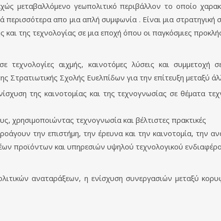
εχώς μεταβαλλόμενο γεωπολιτικό περιβάλλον το οποίο χαρακτη
 περισσότερα απο μια απλή συμφωνία . Είναι μια στρατηγική σ
ς και της τεχνολογίας σε μια εποχή όπου οι παγκόσμιες προκλή
ε τεχνολογίες αιχμής, καινοτόμες λύσεις και συμμετοχή σ
 της Στρατιωτικής Σχολής Ευελπίδων για την επίτευξη μεταξύ 
ίσχυση της καινοτομίας και της τεχνογνωσίας σε θέματα τε
ς, χρησιμοποιώντας τεχνογνωσία και βέλτιστες πρακτικές
άγουν την επιστήμη, την έρευνα και την καινοτομία, την αν
έων προϊόντων και υπηρεσιών υψηλού τεχνολογικού ενδιαφέρο
ολιτικών αναταράξεων, η ενίσχυση συνεργασιών μεταξύ κορ