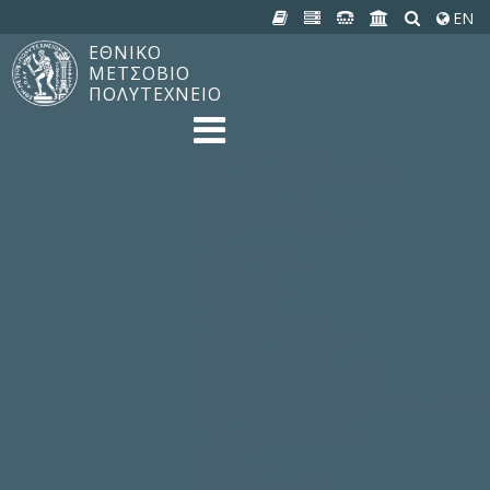
EN
ΕΘΝΙΚΟ
ΜΕΤΣΟΒΙΟ
ΠΟΛΥΤΕΧΝΕΙΟ
TO ΠΟΛΥΤΕΧΝΕΙΟ
Δομή, Αποστολή, Αριστεία
Ιστορία του ΕΜΠ
Εγκαταστάσεις
Οργάνωση & Διοίκηση
ΝΕΑ
Ανακοινώσεις
Newsletter
Εκδηλώσεις
Προμηθέας
180 ΧΡΟΝΙΑ ΕΜΠ
ΣΠΟΥΔΕΣ & ΕΡΕΥΝΑ
Φοίτηση στο EMΠ
Προπτυχιακές Σπουδές
Μεταπτυχιακές Σπουδές
Ιδρυματικός Κατάλογος Μαθημάτων
Γνώση χωρίς Σύνορα
Εργαστήρια & Έρευνα
ΣΧΟΛΕΣ
ΠΑΡΟΧΕΣ
Προς όλα τα Μέλη