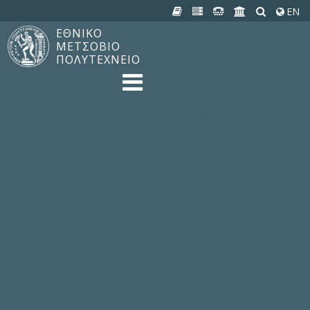
EN
ΕΘΝΙΚΟ
ΜΕΤΣΟΒΙΟ
ΠΟΛΥΤΕΧΝΕΙΟ
TO ΠΟΛΥΤΕΧΝΕΙΟ
Δομή, Αποστολή, Αριστεία
Ιστορία του ΕΜΠ
Εγκαταστάσεις
Οργάνωση & Διοίκηση
ΝΕΑ
Ανακοινώσεις
Newsletter
Εκδηλώσεις
Προμηθέας
180 ΧΡΟΝΙΑ ΕΜΠ
ΣΠΟΥΔΕΣ & ΕΡΕΥΝΑ
Φοίτηση στο EMΠ
Προπτυχιακές Σπουδές
Μεταπτυχιακές Σπουδές
Ιδρυματικός Κατάλογος Μαθημάτων
Γνώση χωρίς Σύνορα
Εργαστήρια & Έρευνα
ΣΧΟΛΕΣ
ΠΑΡΟΧΕΣ
Προς όλα τα Μέλη