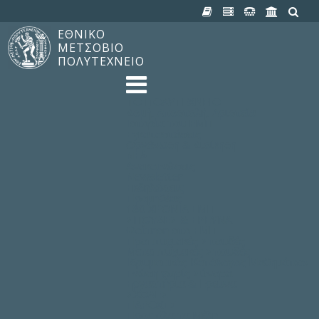
ΕΘΝΙΚΟ
ΜΕΤΣΟΒΙΟ
ΠΟΛΥΤΕΧΝΕΙΟ
TO ΠΟΛΥΤΕΧΝΕΙΟ
Δομή, Αποστολή, Αριστεία
Ιστορία του ΕΜΠ
Εγκαταστάσεις
Οργάνωση & Διοίκηση
ΝΕΑ
Ανακοινώσεις
Newsletter
Εκδηλώσεις
Προμηθέας
180 ΧΡΟΝΙΑ ΕΜΠ
ΣΠΟΥΔΕΣ & ΕΡΕΥΝΑ
Φοίτηση στο EMΠ
Προπτυχιακές Σπουδές
Μεταπτυχιακές Σπουδές
Ιδρυματικός Κατάλογος Μαθημάτων
Γνώση χωρίς Σύνορα
Εργαστήρια & Έρευνα
ΣΧΟΛΕΣ
ΠΑΡΟΧΕΣ
Προς όλα τα Μέλη