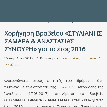
Προς τους Σπουδαστές
Ηλεκτρονικές Υπηρεσίες
Διέξοδοι στον Πολιτισμό
ΕΠΙΚΟΙΝΩΝΙΑ
Γενικές Πληροφορίες
Υπηρεσία Καταλόγου
Xορήγηση Βραβείου «ΣΤΥΛΙΑΝΗΣ
ΣΑΜΑΡΑ & ΑΝΑΣΤΑΣΙΑΣ
ΣΥΝΟΥΡΗ» για το έτος 2016
06 Απριλίου 2017
Κατηγορία
Προκηρύξεις
E-mail
Εκτύπωση
Ανακοινώνεται στους φοιτητές του Ιδρύματος ότι,
ης
σύμφωνα με την απόφαση της 3
/2017 Συνεδρίασης της
Συγκλήτου (17.03.2017), απονέμεται το Βραβείο
«ΣΤΥΛΙΑΝΗΣ ΣΑΜΑΡΑ & ΑΝΑΣΤΑΣΙΑΣ ΣΥΝΟΥΡΗ» για το
έτος 2016
στον
κ. Λυκάκο Σταύρο του Σπυρίδωνος,