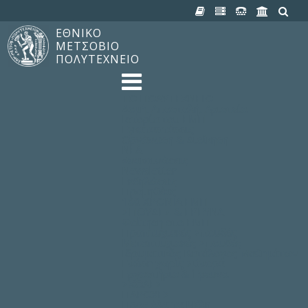
ΕΘΝΙΚΟ
ΜΕΤΣΟΒΙΟ
ΠΟΛΥΤΕΧΝΕΙΟ
TO ΠΟΛΥΤΕΧΝΕΙΟ
Δομή, Αποστολή, Αριστεία
Ιστορία του ΕΜΠ
Εγκαταστάσεις
Οργάνωση & Διοίκηση
ΝΕΑ
Ανακοινώσεις
Newsletter
Εκδηλώσεις
Προμηθέας
180 ΧΡΟΝΙΑ ΕΜΠ
ΣΠΟΥΔΕΣ & ΕΡΕΥΝΑ
Φοίτηση στο EMΠ
Προπτυχιακές Σπουδές
Μεταπτυχιακές Σπουδές
Ιδρυματικός Κατάλογος Μαθημάτων
Γνώση χωρίς Σύνορα
Εργαστήρια & Έρευνα
ΣΧΟΛΕΣ
ΠΑΡΟΧΕΣ
Προς όλα τα Μέλη