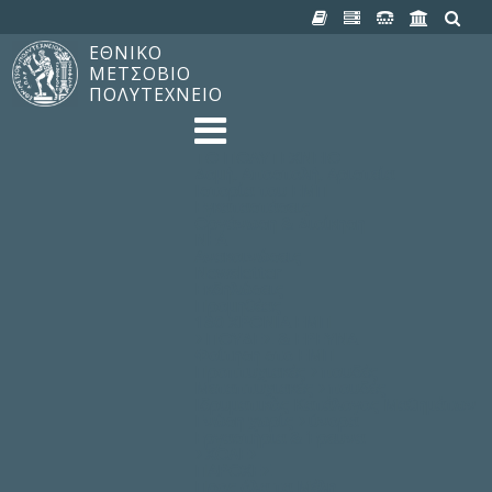
ΕΘΝΙΚΟ
ΜΕΤΣΟΒΙΟ
ΠΟΛΥΤΕΧΝΕΙΟ
TO ΠΟΛΥΤΕΧΝΕΙΟ
Δομή, Αποστολή, Αριστεία
Ιστορία του ΕΜΠ
Εγκαταστάσεις
Οργάνωση & Διοίκηση
ΝΕΑ
Ανακοινώσεις
Newsletter
Εκδηλώσεις
Προμηθέας
180 ΧΡΟΝΙΑ ΕΜΠ
ΣΠΟΥΔΕΣ & ΕΡΕΥΝΑ
Φοίτηση στο EMΠ
Προπτυχιακές Σπουδές
Μεταπτυχιακές Σπουδές
Ιδρυματικός Κατάλογος Μαθημάτων
Γνώση χωρίς Σύνορα
Εργαστήρια & Έρευνα
ΣΧΟΛΕΣ
ΠΑΡΟΧΕΣ
Προς όλα τα Μέλη