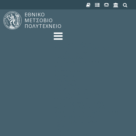
ΕΘΝΙΚΟ
ΜΕΤΣΟΒΙΟ
ΠΟΛΥΤΕΧΝΕΙΟ
TO ΠΟΛΥΤΕΧΝΕΙΟ
Δομή, Αποστολή, Αριστεία
Ιστορία του ΕΜΠ
Εγκαταστάσεις
Οργάνωση & Διοίκηση
ΝΕΑ
Ανακοινώσεις
Newsletter
Εκδηλώσεις
Προμηθέας
180 ΧΡΟΝΙΑ ΕΜΠ
ΣΠΟΥΔΕΣ & ΕΡΕΥΝΑ
Φοίτηση στο EMΠ
Προπτυχιακές Σπουδές
Μεταπτυχιακές Σπουδές
Ιδρυματικός Κατάλογος Μαθημάτων
Γνώση χωρίς Σύνορα
Εργαστήρια & Έρευνα
ΣΧΟΛΕΣ
ΠΑΡΟΧΕΣ
Προς όλα τα Μέλη