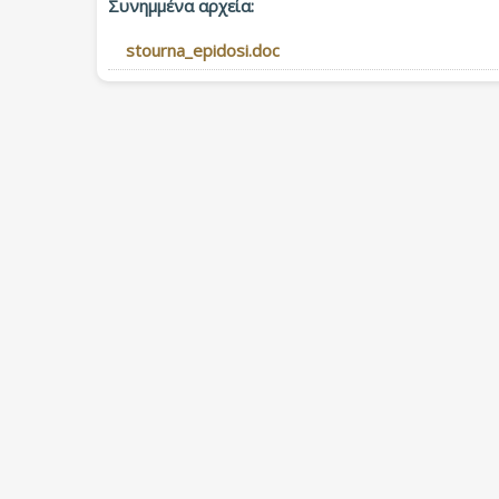
Συνημμένα αρχεία:
stourna_epidosi.doc