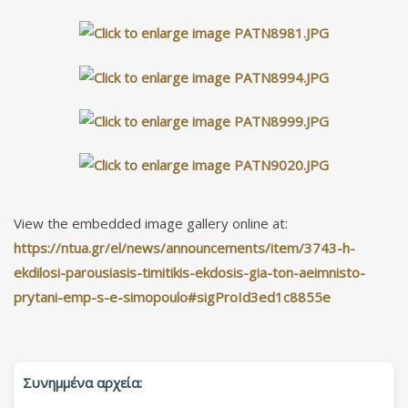
View the embedded image gallery online at:
https://ntua.gr/el/news/announcements/item/3743-h-
ekdilosi-parousiasis-timitikis-ekdosis-gia-ton-aeimnisto-
prytani-emp-s-e-simopoulo#sigProId3ed1c8855e
Συνημμένα αρχεία: