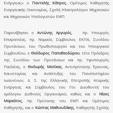
Ενέργειας» ο
Παντελής Κάπρος
, Ομότιμος Καθηγητής
Ενεργειακής Οικονομίας, Σχολή Ηλεκτρολόγων Μηχανικών
και Μηχανικών Υπολογιστών ΕΜΠ.
Παρενέβησαν ο
Αντώνης Αργυρός
, πρ. Υπουργός
Επικρατείας, πρ. Νομικός Σύμβουλος ΕΚΠΑ, Συνόδου
Πρυτάνεων, του Πρωθυπουργού και του Υπουργικού
Συμβουλίου, ο
Θεόδωρος Παπαθεοδώρου
, τότε Πρόεδρος
της Συνόδου των Πρυτάνεων και πρ. Υφυπουργός
Παιδείας, ο
Θοδωρής Ματίκας
, Αντιπρύτανης Έρευνας,
Καινοτομίας και Ανάπτυξης του Πανεπιστημίου
Ιωαννίνων, Δ. Σ. της Ελληνικής Επιτροπής Ατομικής
Ενέργειας και Σύμβουλος του Γεν. Διευθυντή του
ομόλογου Διεθνούς Οργανισμού, καθώς και ο
Νίκος
Μαρκάτος
, πρ. Πρύτανης του ΕΜΠ και Ομότιμος
Καθηγητής, και ο
Κώστας Μαθιουδάκης
, Καθηγητής Σχολής