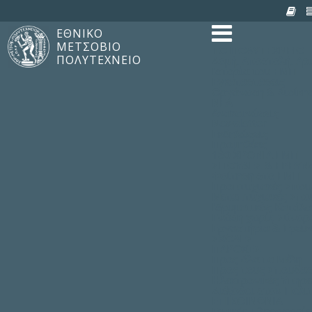
ΕΘΝΙΚΟ
ΜΕΤΣΟΒΙΟ
TO ΠΟΛΥΤΕΧΝΕΙΟ
ΠΟΛΥΤΕΧΝΕΙΟ
Δομή, Αποστολή, Αρ
Ιστορία του ΕΜΠ
Εγκαταστάσεις
Οργάνωση & Διοίκη
ΝΕΑ
Ανακοινώσεις
Newsletter
Εκδηλώσεις
Προμηθέας
180 ΧΡΟΝΙΑ ΕΜΠ
ΣΠΟΥΔΕΣ & ΕΡΕΥΝ
Φοίτηση στο EMΠ
Προπτυχιακές Σπου
Μεταπτυχιακές Σπο
Ιδρυματικός Κατάλ
Γνώση χωρίς Σύνορ
Εργαστήρια & Έρευ
ΣΧΟΛΕΣ
ΠΑΡΟΧΕΣ
Προς όλα τα Μέλη
Προς τους Σπουδασ
Ηλεκτρονικές Υπηρε
Διέξοδοι στον Πολι
ΕΠΙΚΟΙΝΩΝΙΑ
Γενικές Πληροφορίε