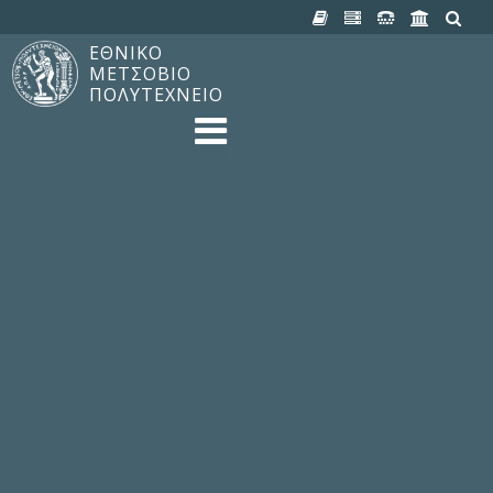
ΕΘΝΙΚΟ
ΜΕΤΣΟΒΙΟ
ΠΟΛΥΤΕΧΝΕΙΟ
TO ΠΟΛΥΤΕΧΝΕΙΟ
Δομή, Αποστολή, Αριστεία
Ιστορία του ΕΜΠ
Εγκαταστάσεις
Οργάνωση & Διοίκηση
ΝΕΑ
Ανακοινώσεις
Newsletter
Εκδηλώσεις
Προμηθέας
180 ΧΡΟΝΙΑ ΕΜΠ
ΣΠΟΥΔΕΣ & ΕΡΕΥΝΑ
Φοίτηση στο EMΠ
Προπτυχιακές Σπουδές
Μεταπτυχιακές Σπουδές
Ιδρυματικός Κατάλογος Μαθημάτων
Γνώση χωρίς Σύνορα
Εργαστήρια & Έρευνα
ΣΧΟΛΕΣ
ΠΑΡΟΧΕΣ
Προς όλα τα Μέλη