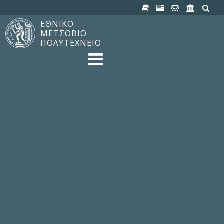
ΕΘΝΙΚΟ
ΜΕΤΣΟΒΙΟ
ΠΟΛΥΤΕΧΝΕΙΟ
TO ΠΟΛΥΤΕΧΝΕΙΟ
Δομή, Αποστολή, Αριστεία
Ιστορία του ΕΜΠ
Εγκαταστάσεις
Οργάνωση & Διοίκηση
ΝΕΑ
Ανακοινώσεις
Newsletter
Εκδηλώσεις
Προμηθέας
180 ΧΡΟΝΙΑ ΕΜΠ
ΣΠΟΥΔΕΣ & ΕΡΕΥΝΑ
Φοίτηση στο EMΠ
Προπτυχιακές Σπουδές
Μεταπτυχιακές Σπουδές
Ιδρυματικός Κατάλογος Μαθημάτων
Γνώση χωρίς Σύνορα
Εργαστήρια & Έρευνα
ΣΧΟΛΕΣ
ΠΑΡΟΧΕΣ
Προς όλα τα Μέλη