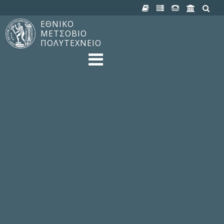
ΕΘΝΙΚΟ
ΜΕΤΣΟΒΙΟ
ΠΟΛΥΤΕΧΝΕΙΟ
TO ΠΟΛΥΤΕΧΝΕΙΟ
Δομή, Αποστολή, Αριστεία
Ιστορία του ΕΜΠ
Εγκαταστάσεις
Οργάνωση & Διοίκηση
ΝΕΑ
Ανακοινώσεις
Newsletter
Εκδηλώσεις
Προμηθέας
180 ΧΡΟΝΙΑ ΕΜΠ
ΣΠΟΥΔΕΣ & ΕΡΕΥΝΑ
Φοίτηση στο EMΠ
Προπτυχιακές Σπουδές
Μεταπτυχιακές Σπουδές
Ιδρυματικός Κατάλογος Μαθημάτων
Γνώση χωρίς Σύνορα
Εργαστήρια & Έρευνα
ΣΧΟΛΕΣ
ΠΑΡΟΧΕΣ
Προς όλα τα Μέλη