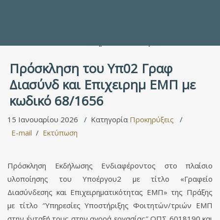
Προς τους Σπουδαστές
Ηλεκτρονικές Υπηρεσίες
Διέξοδοι στον Πολιτισμό
ΕΠΙΚΟΙΝΩΝΙΑ
Γενικές Πληροφορίες
Υπηρεσία Καταλόγου
Πρόσκληση του Υπ02 Γραφ
Διασύνδ και Επιχειρημ ΕΜΠ με
κωδικό 68/1656
15 Ιανουαρίου 2026
Κατηγορία
Προκηρύξεις
E-mail
Εκτύπωση
Πρόσκληση Εκδήλωσης Ενδιαφέροντος στο πλαίσιο
υλοποίησης του Υποέργου2 με τίτλο «Γραφείο
Διασύνδεσης και Επιχειρηματικότητας ΕΜΠ» της Πράξης
με τίτλο ″Υπηρεσίες Υποστήριξης Φοιτητών/τριών ΕΜΠ
στην ένταξή τους στην αγορά εργασίας″ ΟΠΣ 6018190 και