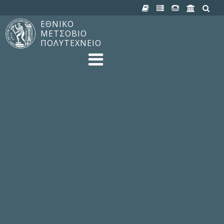
ΕΘΝΙΚΟ
ΜΕΤΣΟΒΙΟ
ΠΟΛΥΤΕΧΝΕΙΟ
TO ΠΟΛΥΤΕΧΝΕΙΟ
Δομή, Αποστολή, Αριστεία
Ιστορία του ΕΜΠ
Εγκαταστάσεις
Οργάνωση & Διοίκηση
ΝΕΑ
Ανακοινώσεις
Newsletter
Εκδηλώσεις
Προμηθέας
180 ΧΡΟΝΙΑ ΕΜΠ
ΣΠΟΥΔΕΣ & ΕΡΕΥΝΑ
Φοίτηση στο EMΠ
Προπτυχιακές Σπουδές
Μεταπτυχιακές Σπουδές
Ιδρυματικός Κατάλογος Μαθημάτων
Γνώση χωρίς Σύνορα
Εργαστήρια & Έρευνα
ΣΧΟΛΕΣ
ΠΑΡΟΧΕΣ
Προς όλα τα Μέλη