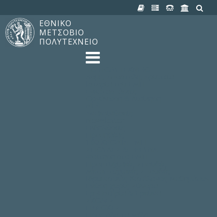
ΕΘΝΙΚΟ
ΜΕΤΣΟΒΙΟ
ΠΟΛΥΤΕΧΝΕΙΟ
TO ΠΟΛΥΤΕΧΝΕΙΟ
Δομή, Αποστολή, Αριστεία
Ιστορία του ΕΜΠ
Εγκαταστάσεις
Οργάνωση & Διοίκηση
ΝΕΑ
Ανακοινώσεις
Newsletter
Εκδηλώσεις
Προμηθέας
180 ΧΡΟΝΙΑ ΕΜΠ
ΣΠΟΥΔΕΣ & ΕΡΕΥΝΑ
Φοίτηση στο EMΠ
Προπτυχιακές Σπουδές
Μεταπτυχιακές Σπουδές
Ιδρυματικός Κατάλογος Μαθημάτων
Γνώση χωρίς Σύνορα
Εργαστήρια & Έρευνα
ΣΧΟΛΕΣ
ΠΑΡΟΧΕΣ
Προς όλα τα Μέλη