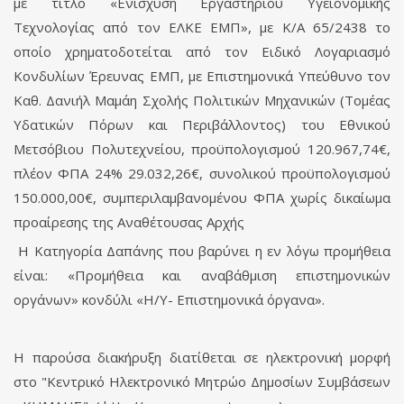
με τίτλο «Ενίσχυση Εργαστηρίου Υγειονομικής
Τεχνολογίας από τον ΕΛΚΕ ΕΜΠ», με Κ/Α 65/2438 το
οποίο χρηματοδοτείται από τον Ειδικό Λογαριασμό
Κονδυλίων Έρευνας ΕΜΠ, με Επιστημονικά Υπεύθυνο τον
Καθ. Δανιήλ Μαμάη Σχολής Πολιτικών Μηχανικών (Τομέας
Υδατικών Πόρων και Περιβάλλοντος) του Εθνικού
Μετσόβιου Πολυτεχνείου, προϋπολογισμού 120.967,74€,
πλέον ΦΠΑ 24% 29.032,26€, συνολικού προϋπολογισμού
150.000,00€, συμπεριλαμβανομένου ΦΠΑ χωρίς δικαίωμα
προαίρεσης της Αναθέτουσας Αρχής
Η Κατηγορία Δαπάνης που βαρύνει η εν λόγω προμήθεια
είναι: «Προμήθεια και αναβάθμιση επιστημονικών
οργάνων» κονδύλι «Η/Υ- Επιστημονικά όργανα».
Η παρούσα διακήρυξη διατίθεται σε ηλεκτρονική μορφή
στο "Κεντρικό Ηλεκτρονικό Μητρώο Δημοσίων Συμβάσεων