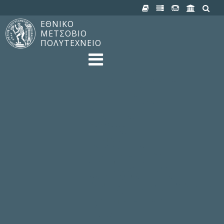
ΕΘΝΙΚΟ
ΜΕΤΣΟΒΙΟ
ΠΟΛΥΤΕΧΝΕΙΟ
TO ΠΟΛΥΤΕΧΝΕΙΟ
Δομή, Αποστολή, Αριστεία
Ιστορία του ΕΜΠ
Εγκαταστάσεις
Οργάνωση & Διοίκηση
ΝΕΑ
Ανακοινώσεις
Newsletter
Εκδηλώσεις
Προμηθέας
180 ΧΡΟΝΙΑ ΕΜΠ
ΣΠΟΥΔΕΣ & ΕΡΕΥΝΑ
Φοίτηση στο EMΠ
Προπτυχιακές Σπουδές
Μεταπτυχιακές Σπουδές
Ιδρυματικός Κατάλογος Μαθημάτων
Γνώση χωρίς Σύνορα
Εργαστήρια & Έρευνα
ΣΧΟΛΕΣ
ΠΑΡΟΧΕΣ
Προς όλα τα Μέλη