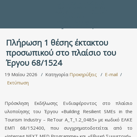
Προς τους Σπουδαστές
Ηλεκτρονικές Υπηρεσίες
Διέξοδοι στον Πολιτισμό
ΕΠΙΚΟΙΝΩΝΙΑ
Γενικές Πληροφορίες
Υπηρεσία Καταλόγου
Πλήρωση 1 θέσης έκτακτου
προσωπικού στο πλαίσιο του
Έργου 68/1524
19 Μαΐου 2026
Κατηγορία
Προκηρύξεις
E-mail
Εκτύπωση
Πρόσκληση Εκδήλωσης Ενδιαφέροντος στο πλαίσιο
υλοποίησης του Έργου «Building Resilient SMEs in the
Tourism Industry – ReTour A_T_1.2_0485» με κωδικό ΕΛΚΕ
ΕΜΠ 68/152400, που συγχρηματοδοτείται από το
«Interreg NEXT MED Programme» και «Εθνική Συμμετοχή»,