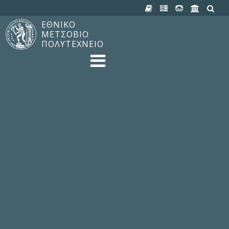
ΕΘΝΙΚΟ
ΜΕΤΣΟΒΙΟ
ΠΟΛΥΤΕΧΝΕΙΟ
TO ΠΟΛΥΤΕΧΝΕΙΟ
Δομή, Αποστολή, Αριστεία
Ιστορία του ΕΜΠ
Εγκαταστάσεις
Οργάνωση & Διοίκηση
ΝΕΑ
Ανακοινώσεις
Newsletter
Εκδηλώσεις
Προμηθέας
180 ΧΡΟΝΙΑ ΕΜΠ
ΣΠΟΥΔΕΣ & ΕΡΕΥΝΑ
Φοίτηση στο EMΠ
Προπτυχιακές Σπουδές
Μεταπτυχιακές Σπουδές
Ιδρυματικός Κατάλογος Μαθημάτων
Γνώση χωρίς Σύνορα
Εργαστήρια & Έρευνα
ΣΧΟΛΕΣ
ΠΑΡΟΧΕΣ
Προς όλα τα Μέλη