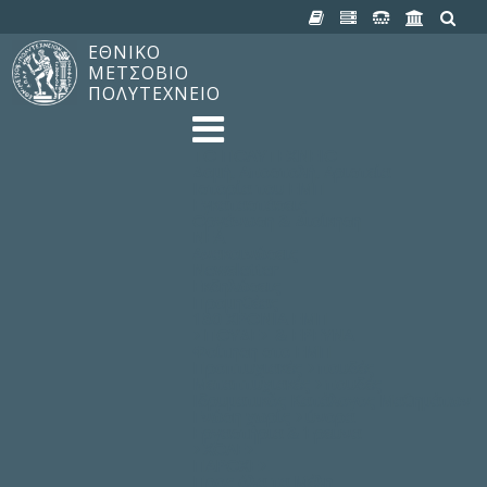
ΕΘΝΙΚΟ
ΜΕΤΣΟΒΙΟ
ΠΟΛΥΤΕΧΝΕΙΟ
TO ΠΟΛΥΤΕΧΝΕΙΟ
Δομή, Αποστολή, Αριστεία
Ιστορία του ΕΜΠ
Εγκαταστάσεις
Οργάνωση & Διοίκηση
ΝΕΑ
Ανακοινώσεις
Newsletter
Εκδηλώσεις
Προμηθέας
180 ΧΡΟΝΙΑ ΕΜΠ
ΣΠΟΥΔΕΣ & ΕΡΕΥΝΑ
Φοίτηση στο EMΠ
Προπτυχιακές Σπουδές
Μεταπτυχιακές Σπουδές
Ιδρυματικός Κατάλογος Μαθημάτων
Γνώση χωρίς Σύνορα
Εργαστήρια & Έρευνα
ΣΧΟΛΕΣ
ΠΑΡΟΧΕΣ
Προς όλα τα Μέλη