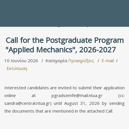
Προς τους Σπουδαστές
Ηλεκτρονικές Υπηρεσίες
Διέξοδοι στον Πολιτισμό
ΕΠΙΚΟΙΝΩΝΙΑ
Γενικές Πληροφορίες
Υπηρεσία Καταλόγου
Call for the Postgraduate Program
"Applied Mechanics", 2026-2027
10 Ιουνίου 2026
Κατηγορία
Προκηρύξεις
E-mail
Εκτύπωση
Interested candidates are invited to submit their application
online at
pgradsemfe@mail.ntua.gr
(cc:
sandra@central.ntua.gr
) until August 31, 2026 by sending
the documents that are mentioned in the attached Call.