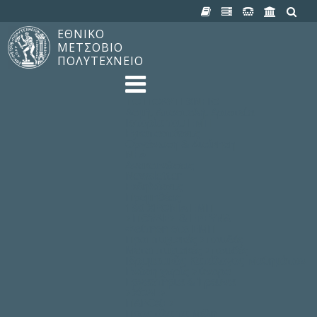
ΕΘΝΙΚΟ
ΜΕΤΣΟΒΙΟ
ΠΟΛΥΤΕΧΝΕΙΟ
TO ΠΟΛΥΤΕΧΝΕΙΟ
Δομή, Αποστολή, Αριστεία
Ιστορία του ΕΜΠ
Εγκαταστάσεις
Οργάνωση & Διοίκηση
ΝΕΑ
Ανακοινώσεις
Newsletter
Εκδηλώσεις
Προμηθέας
180 ΧΡΟΝΙΑ ΕΜΠ
ΣΠΟΥΔΕΣ & ΕΡΕΥΝΑ
Φοίτηση στο EMΠ
Προπτυχιακές Σπουδές
Μεταπτυχιακές Σπουδές
Ιδρυματικός Κατάλογος Μαθημάτων
Γνώση χωρίς Σύνορα
Εργαστήρια & Έρευνα
ΣΧΟΛΕΣ
ΠΑΡΟΧΕΣ
Προς όλα τα Μέλη