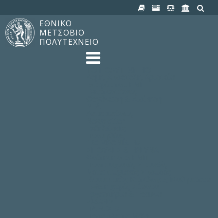
ΕΘΝΙΚΟ
ΜΕΤΣΟΒΙΟ
ΠΟΛΥΤΕΧΝΕΙΟ
TO ΠΟΛΥΤΕΧΝΕΙΟ
Δομή, Αποστολή, Αριστεία
Ιστορία του ΕΜΠ
Εγκαταστάσεις
Οργάνωση & Διοίκηση
ΝΕΑ
Ανακοινώσεις
Newsletter
Εκδηλώσεις
Προμηθέας
180 ΧΡΟΝΙΑ ΕΜΠ
ΣΠΟΥΔΕΣ & ΕΡΕΥΝΑ
Φοίτηση στο EMΠ
Προπτυχιακές Σπουδές
Μεταπτυχιακές Σπουδές
Ιδρυματικός Κατάλογος Μαθημάτων
Γνώση χωρίς Σύνορα
Εργαστήρια & Έρευνα
ΣΧΟΛΕΣ
ΠΑΡΟΧΕΣ
Προς όλα τα Μέλη