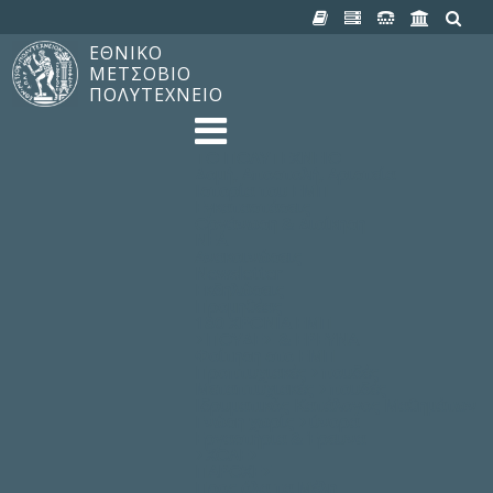
ΕΘΝΙΚΟ
ΜΕΤΣΟΒΙΟ
ΠΟΛΥΤΕΧΝΕΙΟ
TO ΠΟΛΥΤΕΧΝΕΙΟ
Δομή, Αποστολή, Αριστεία
Ιστορία του ΕΜΠ
Εγκαταστάσεις
Οργάνωση & Διοίκηση
ΝΕΑ
Ανακοινώσεις
Newsletter
Εκδηλώσεις
Προμηθέας
180 ΧΡΟΝΙΑ ΕΜΠ
ΣΠΟΥΔΕΣ & ΕΡΕΥΝΑ
Φοίτηση στο EMΠ
Προπτυχιακές Σπουδές
Μεταπτυχιακές Σπουδές
Ιδρυματικός Κατάλογος Μαθημάτων
Γνώση χωρίς Σύνορα
Εργαστήρια & Έρευνα
ΣΧΟΛΕΣ
ΠΑΡΟΧΕΣ
Προς όλα τα Μέλη