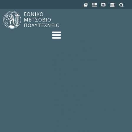
ΕΘΝΙΚΟ
ΜΕΤΣΟΒΙΟ
ΠΟΛΥΤΕΧΝΕΙΟ
TO ΠΟΛΥΤΕΧΝΕΙΟ
Δομή, Αποστολή, Αριστεία
Ιστορία του ΕΜΠ
Εγκαταστάσεις
Οργάνωση & Διοίκηση
ΝΕΑ
Ανακοινώσεις
Newsletter
Εκδηλώσεις
Προμηθέας
180 ΧΡΟΝΙΑ ΕΜΠ
ΣΠΟΥΔΕΣ & ΕΡΕΥΝΑ
Φοίτηση στο EMΠ
Προπτυχιακές Σπουδές
Μεταπτυχιακές Σπουδές
Ιδρυματικός Κατάλογος Μαθημάτων
Γνώση χωρίς Σύνορα
Εργαστήρια & Έρευνα
ΣΧΟΛΕΣ
ΠΑΡΟΧΕΣ
Προς όλα τα Μέλη