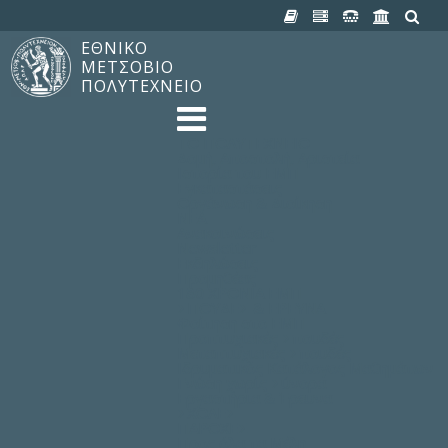
ΕΘΝΙΚΟ
ΜΕΤΣΟΒΙΟ
ΠΟΛΥΤΕΧΝΕΙΟ
TO ΠΟΛΥΤΕΧΝΕΙΟ
Δομή, Αποστολή, Αριστεία
Ιστορία του ΕΜΠ
Εγκαταστάσεις
Οργάνωση & Διοίκηση
ΝΕΑ
Ανακοινώσεις
Newsletter
Εκδηλώσεις
Προμηθέας
180 ΧΡΟΝΙΑ ΕΜΠ
ΣΠΟΥΔΕΣ & ΕΡΕΥΝΑ
Φοίτηση στο EMΠ
Προπτυχιακές Σπουδές
Μεταπτυχιακές Σπουδές
Ιδρυματικός Κατάλογος Μαθημάτων
Γνώση χωρίς Σύνορα
Εργαστήρια & Έρευνα
ΣΧΟΛΕΣ
ΠΑΡΟΧΕΣ
Προς όλα τα Μέλη