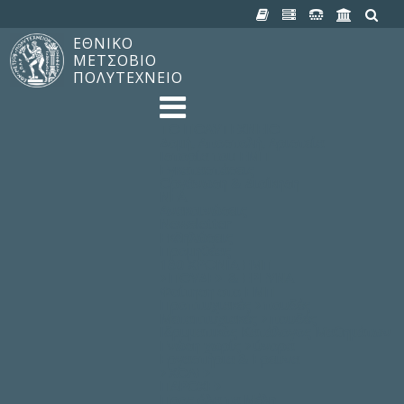
ΕΘΝΙΚΟ
ΜΕΤΣΟΒΙΟ
ΠΟΛΥΤΕΧΝΕΙΟ
TO ΠΟΛΥΤΕΧΝΕΙΟ
Δομή, Αποστολή, Αριστεία
Ιστορία του ΕΜΠ
Εγκαταστάσεις
Οργάνωση & Διοίκηση
ΝΕΑ
Ανακοινώσεις
Newsletter
Εκδηλώσεις
Προμηθέας
180 ΧΡΟΝΙΑ ΕΜΠ
ΣΠΟΥΔΕΣ & ΕΡΕΥΝΑ
Φοίτηση στο EMΠ
Προπτυχιακές Σπουδές
Μεταπτυχιακές Σπουδές
Ιδρυματικός Κατάλογος Μαθημάτων
Γνώση χωρίς Σύνορα
Εργαστήρια & Έρευνα
ΣΧΟΛΕΣ
ΠΑΡΟΧΕΣ
Προς όλα τα Μέλη