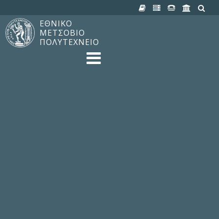
ΕΘΝΙΚΟ
ΜΕΤΣΟΒΙΟ
ΠΟΛΥΤΕΧΝΕΙΟ
TO ΠΟΛΥΤΕΧΝΕΙΟ
Δομή, Αποστολή, Αριστεία
Ιστορία του ΕΜΠ
Εγκαταστάσεις
Οργάνωση & Διοίκηση
ΝΕΑ
Ανακοινώσεις
Newsletter
Εκδηλώσεις
Προμηθέας
180 ΧΡΟΝΙΑ ΕΜΠ
ΣΠΟΥΔΕΣ & ΕΡΕΥΝΑ
Φοίτηση στο EMΠ
Προπτυχιακές Σπουδές
Μεταπτυχιακές Σπουδές
Ιδρυματικός Κατάλογος Μαθημάτων
Γνώση χωρίς Σύνορα
Εργαστήρια & Έρευνα
ΣΧΟΛΕΣ
ΠΑΡΟΧΕΣ
Προς όλα τα Μέλη