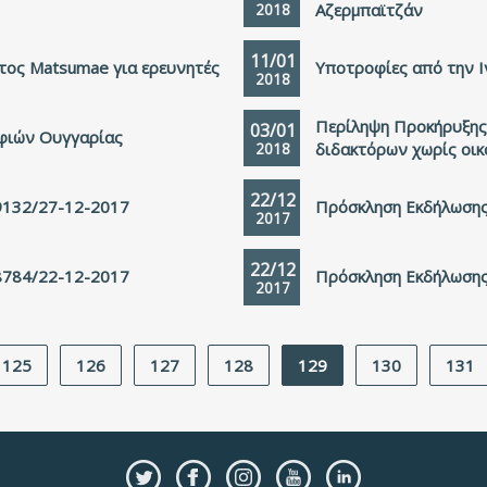
2018
Αζερμπαϊτζάν
11/01
τος Matsumae για ερευνητές
Υποτροφίες από την Ι
2018
Περίληψη Προκήρυξης
03/01
φιών Ουγγαρίας
2018
διδακτόρων χωρίς οικ
22/12
9132/27-12-2017
Πρόσκληση Εκδήλωσης
2017
22/12
8784/22-12-2017
Πρόσκληση Εκδήλωσης
2017
125
126
127
128
129
130
131