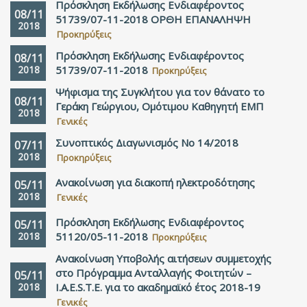
Πρόσκληση Εκδήλωσης Ενδιαφέροντος
08/11
51739/07-11-2018 ΟΡΘΗ ΕΠΑΝΑΛΗΨΗ
2018
Προκηρύξεις
Πρόσκληση Εκδήλωσης Ενδιαφέροντος
08/11
2018
51739/07-11-2018
Προκηρύξεις
Ψήφισμα της Συγκλήτου για τον θάνατο το
08/11
Γεράκη Γεώργιου, Ομότιμου Καθηγητή ΕΜΠ
2018
Γενικές
Συνοπτικός Διαγωνισμός Νο 14/2018
07/11
2018
Προκηρύξεις
Ανακοίνωση για διακοπή ηλεκτροδότησης
05/11
2018
Γενικές
Πρόσκληση Εκδήλωσης Ενδιαφέροντος
05/11
2018
51120/05-11-2018
Προκηρύξεις
Ανακοίνωση Υποβολής αιτήσεων συμμετοχής
στο Πρόγραμμα Ανταλλαγής Φοιτητών –
05/11
2018
Ι.Α.Ε.S.T.E. για το ακαδημαϊκό έτος 2018-19
Γενικές