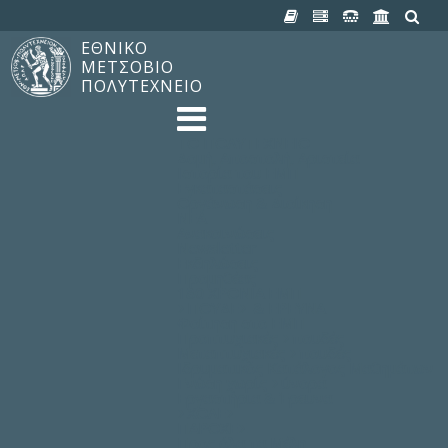
ΕΘΝΙΚΟ
ΜΕΤΣΟΒΙΟ
ΠΟΛΥΤΕΧΝΕΙΟ
TO ΠΟΛΥΤΕΧΝΕΙΟ
Δομή, Αποστολή, Αριστεία
Ιστορία του ΕΜΠ
Εγκαταστάσεις
Οργάνωση & Διοίκηση
ΝΕΑ
Ανακοινώσεις
Newsletter
Εκδηλώσεις
Προμηθέας
180 ΧΡΟΝΙΑ ΕΜΠ
ΣΠΟΥΔΕΣ & ΕΡΕΥΝΑ
Φοίτηση στο EMΠ
Προπτυχιακές Σπουδές
Μεταπτυχιακές Σπουδές
Ιδρυματικός Κατάλογος Μαθημάτων
Γνώση χωρίς Σύνορα
Εργαστήρια & Έρευνα
ΣΧΟΛΕΣ
ΠΑΡΟΧΕΣ
Προς όλα τα Μέλη