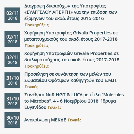
Διαγραφή δικαιούχων της Υποτροφίας
«ΕΥΑΓΓΕΛΟΥ ΑΠΕΡΓΗ» για την επίδοση των
02/11
2018
εξαμήνων του ακαδ. έτους 2015-2016
Προκηρύξεις
Χορήγηση Υποτροφίας Grivalia Properties σε
02/11
μεταπτυχιακούς του ακαδ. έτους 2017-2018
2018
Προκηρύξεις
Χορήγηση Υποτροφιών Grivalia Properties σε
02/11
διπλωματούχους του ακαδ. έτους 2017-2018
2018
Προκηρύξεις
Πρόσκληση σε συνάντηση των μελών του
31/10
Σωματείου Ομότιμων Καθηγητών του Ε.Μ.Π.
2018
Γενικές
Συνέδριο NoR HGT & LUCA με τίτλο “Molecules
31/10
to Microbes“, 4 - 6 Νοεμβρίου 2018, Ίδρυμα
2018
Ευγενίδου
Γενικές
30/10
Ανακοίνωση ΜΕΚΔΕ
Γενικές
2018