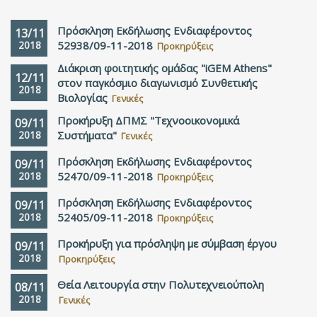
Πρόσκληση Εκδήλωσης Ενδιαφέροντος
13/11
2018
52938/09-11-2018
Προκηρύξεις
Διάκριση φοιτητικής ομάδας "iGEM Athens"
12/11
στον παγκόσμιο διαγωνισμό Συνθετικής
2018
Βιολογίας
Γενικές
Προκήρυξη ΔΠΜΣ "Τεχνοοικονομικά
09/11
2018
Συστήματα"
Γενικές
Πρόσκληση Εκδήλωσης Ενδιαφέροντος
09/11
2018
52470/09-11-2018
Προκηρύξεις
Πρόσκληση Εκδήλωσης Ενδιαφέροντος
09/11
2018
52405/09-11-2018
Προκηρύξεις
Προκήρυξη για πρόσληψη με σύμβαση έργου
09/11
2018
Προκηρύξεις
Θεία Λειτουργία στην Πολυτεχνειούπολη
08/11
2018
Γενικές