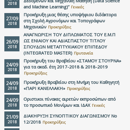
Δεδομένων και Μηχανική Μάθηση (Data Science
2018
and Machine Learning)”
Γενικές
Προκήρυξη μιας θέσης υποψήφιου διδάκτορα
27/09
στη Σχολή Αγρονόμων και Τοπογράφων
2018
Μηχανικών
Προκηρύξεις
ΑΝΑΓΝΩΡΙΣΗ ΤΟΥ ΔΙΠΛΩΜΑΤΟΣ ΤΟΥ Ε.Μ.Π
ΩΣ ΕΝΙΑΙΟΥ ΚΑΙ ΑΔΙΑΣΠΑΣΤΟΥ ΤΙΤΛΟΥ
26/09
2018
ΣΠΟΥΔΩΝ ΜΕΤΑΠΤΥΧΙΑΚΟΥ ΕΠΙΠΕΔΟΥ
(INTEGRATED MASTER)
Πρυτανεία
Προκήρυξη του Βραβείου «ΣΤΑΜΟΥ ΣΤΟΥΡΝΑ»
24/09
για τα ακαδ. έτη 2017-2018 & 2018-2019
2018
Προκηρύξεις
Προκήρυξη Βραβείου στη Μνήμη του Καθηγητή
24/09
2018
«ΠΑΡΙ ΚΑΝΕΛΛΑΚΗ»
Προκηρύξεις
Οριστικοι πίνακες αιρετών εκπροσώπων από
24/09
2018
το προσωπικό Μονίμων και ΙΔΑΧ
Γενικές
ΔΙΑΚΗΡΥΞΗ ΣΥΝΟΠΤΙΚΟΥ ΔΙΑΓΩΝΙΣΜΟΥ Νο
21/09
2018
12/2018
Προκηρύξεις