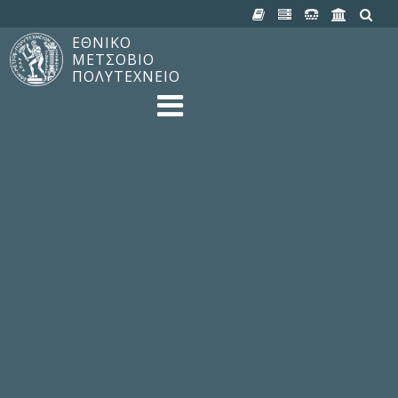
ΕΘΝΙΚΟ
ΜΕΤΣΟΒΙΟ
ΠΟΛΥΤΕΧΝΕΙΟ
TO ΠΟΛΥΤΕΧΝΕΙΟ
Δομή, Αποστολή, Αριστεία
Ιστορία του ΕΜΠ
Εγκαταστάσεις
Οργάνωση & Διοίκηση
ΝΕΑ
Ανακοινώσεις
Newsletter
Εκδηλώσεις
Προμηθέας
180 ΧΡΟΝΙΑ ΕΜΠ
ΣΠΟΥΔΕΣ & ΕΡΕΥΝΑ
Φοίτηση στο EMΠ
Προπτυχιακές Σπουδές
Μεταπτυχιακές Σπουδές
Ιδρυματικός Κατάλογος Μαθημάτων
Γνώση χωρίς Σύνορα
Εργαστήρια & Έρευνα
ΣΧΟΛΕΣ
ΠΑΡΟΧΕΣ
Προς όλα τα Μέλη