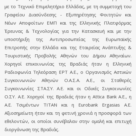
με το Τεχνικό Επιμελητήριο Ελλάδας, με τη συμμετοχή του
Γραφείου Διασύνδεσης - Εξυπηρέτησης Φοιτητών και
Νέων Αποφοίτων ΕΜΠ και της Ελληνικής Πλατφόρμας
Έρευνας & Τεχνολογίας για την Κατασκευή και με την
υποστήριξη της Αντιπροσωπείας της Ευρωπαϊκής
Επιτροπής στην Ελλάδα και της Εταιρείας Ανάπτυξης &
Τουριστικής Προβολής Αθηνών του Δήμου Αθηναίων.
Χορηγοί επικοινωνίας της Βραδιάς ήταν η Ελληνική
Ραδιοφωνία Τηλεόραση ΕΡΤ Α.Ε., ο Οργανισμός Αστικών
Συγκοινωνιών Αθηνών Ο.Α.Σ.Α. Α.Ε., οι Σταθερές
Συγκοινωνίες ΣΤΑ.ΣΥ. Α.Ε. και οι Οδικές Συγκοινωνίες
Ο.ΣΥ. Α.Ε. Χορηγοί της Βραδιάς ήταν η Attica Bank A.E., η
Α.Ε. Τσιμέντων ΤΙΤΑΝ και η Eurobank Ergasias Α.Ε.
Αξιοσημείωτη ήταν και τη φετινή χρονιά η προσφορά των
εθελοντών, οι οποίοι συνέβαλαν στην ομαλή και επιτυχή
διοργάνωση της Βραδιάς.