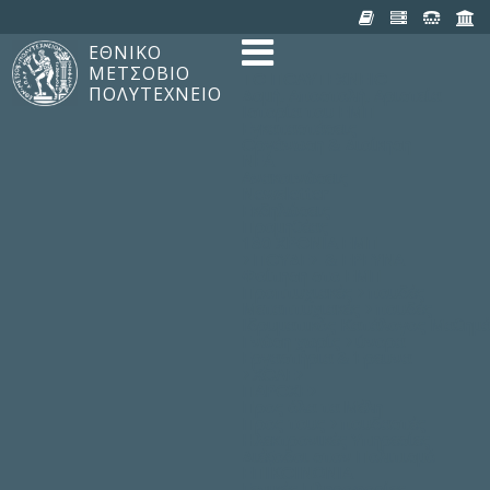
ΕΘΝΙΚΟ
ΜΕΤΣΟΒΙΟ
TO ΠΟΛΥΤΕΧΝΕΙΟ
ΠΟΛΥΤΕΧΝΕΙΟ
Δομή, Αποστολή, Αριστεία
Ιστορία του ΕΜΠ
Εγκαταστάσεις
Οργάνωση & Διοίκηση
ΝΕΑ
Ανακοινώσεις
Newsletter
Εκδηλώσεις
Προμηθέας
180 ΧΡΟΝΙΑ ΕΜΠ
ΣΠΟΥΔΕΣ & ΕΡΕΥΝΑ
Φοίτηση στο EMΠ
Προπτυχιακές Σπουδές
Μεταπτυχιακές Σπουδές
Ιδρυματικός Κατάλογος Μαθημ
Γνώση χωρίς Σύνορα
Εργαστήρια & Έρευνα
ΣΧΟΛΕΣ
ΠΑΡΟΧΕΣ
Προς όλα τα Μέλη
Προς τους Σπουδαστές
Ηλεκτρονικές Υπηρεσίες
Διέξοδοι στον Πολιτισμό
ΕΠΙΚΟΙΝΩΝΙΑ
Γενικές Πληροφορίες