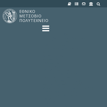
ΕΘΝΙΚΟ
ΜΕΤΣΟΒΙΟ
ΠΟΛΥΤΕΧΝΕΙΟ
TO ΠΟΛΥΤΕΧΝΕΙΟ
Δομή, Αποστολή, Αριστεία
Ιστορία του ΕΜΠ
Εγκαταστάσεις
Οργάνωση & Διοίκηση
ΝΕΑ
Ανακοινώσεις
Newsletter
Εκδηλώσεις
Προμηθέας
180 ΧΡΟΝΙΑ ΕΜΠ
ΣΠΟΥΔΕΣ & ΕΡΕΥΝΑ
Φοίτηση στο EMΠ
Προπτυχιακές Σπουδές
Μεταπτυχιακές Σπουδές
Ιδρυματικός Κατάλογος Μαθημάτων
Γνώση χωρίς Σύνορα
Εργαστήρια & Έρευνα
ΣΧΟΛΕΣ
ΠΑΡΟΧΕΣ
Προς όλα τα Μέλη