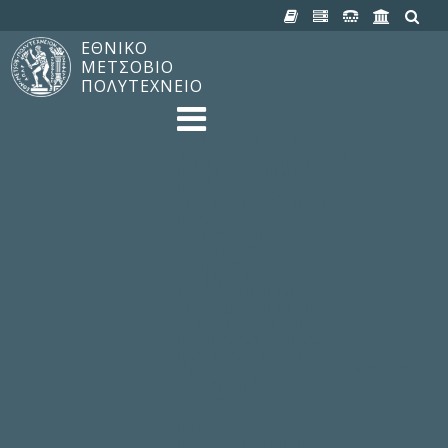
ΕΘΝΙΚΟ
ΜΕΤΣΟΒΙΟ
ΠΟΛΥΤΕΧΝΕΙΟ
TO ΠΟΛΥΤΕΧΝΕΙΟ
Δομή, Αποστολή, Αριστεία
Ιστορία του ΕΜΠ
Εγκαταστάσεις
Οργάνωση & Διοίκηση
ΝΕΑ
Ανακοινώσεις
Newsletter
Εκδηλώσεις
Προμηθέας
180 ΧΡΟΝΙΑ ΕΜΠ
ΣΠΟΥΔΕΣ & ΕΡΕΥΝΑ
Φοίτηση στο EMΠ
Προπτυχιακές Σπουδές
Μεταπτυχιακές Σπουδές
Ιδρυματικός Κατάλογος Μαθημάτων
Γνώση χωρίς Σύνορα
Εργαστήρια & Έρευνα
ΣΧΟΛΕΣ
ΠΑΡΟΧΕΣ
Προς όλα τα Μέλη