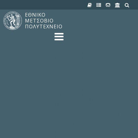
ΕΘΝΙΚΟ
ΜΕΤΣΟΒΙΟ
ΠΟΛΥΤΕΧΝΕΙΟ
TO ΠΟΛΥΤΕΧΝΕΙΟ
Δομή, Αποστολή, Αριστεία
Ιστορία του ΕΜΠ
Εγκαταστάσεις
Οργάνωση & Διοίκηση
ΝΕΑ
Ανακοινώσεις
Newsletter
Εκδηλώσεις
Προμηθέας
180 ΧΡΟΝΙΑ ΕΜΠ
ΣΠΟΥΔΕΣ & ΕΡΕΥΝΑ
Φοίτηση στο EMΠ
Προπτυχιακές Σπουδές
Μεταπτυχιακές Σπουδές
Ιδρυματικός Κατάλογος Μαθημάτων
Γνώση χωρίς Σύνορα
Εργαστήρια & Έρευνα
ΣΧΟΛΕΣ
ΠΑΡΟΧΕΣ
Προς όλα τα Μέλη