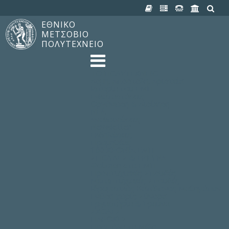
ΕΘΝΙΚΟ
ΜΕΤΣΟΒΙΟ
ΠΟΛΥΤΕΧΝΕΙΟ
TO ΠΟΛΥΤΕΧΝΕΙΟ
Δομή, Αποστολή, Αριστεία
Ιστορία του ΕΜΠ
Εγκαταστάσεις
Οργάνωση & Διοίκηση
ΝΕΑ
Ανακοινώσεις
Newsletter
Εκδηλώσεις
Προμηθέας
180 ΧΡΟΝΙΑ ΕΜΠ
ΣΠΟΥΔΕΣ & ΕΡΕΥΝΑ
Φοίτηση στο EMΠ
Προπτυχιακές Σπουδές
Μεταπτυχιακές Σπουδές
Ιδρυματικός Κατάλογος Μαθημάτων
Γνώση χωρίς Σύνορα
Εργαστήρια & Έρευνα
ΣΧΟΛΕΣ
ΠΑΡΟΧΕΣ
Προς όλα τα Μέλη