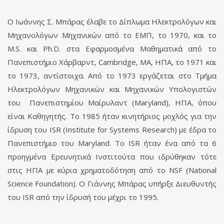
Ο Ιωάννης Σ. Μπάρας έλαβε το Δίπλωμα Ηλεκτρολόγων και
Μηχανολόγων Μηχανικών από το ΕΜΠ, το 1970, και το
M.S. και Ph.D. στα Εφαρμοσμένα Μαθηματικά από το
Πανεπιστήμιο Χάρβαρντ, Cambridge, MA, ΗΠΑ, το 1971 και
το 1973, αντίστοιχα. Από το 1973 εργάζεται στο Τμήμα
Ηλεκτρολόγων Μηχανικών και Μηχανικών Υπολογιστών
του Πανεπιστημίου Μαίρυλαντ (Maryland), ΗΠΑ, όπου
είναι Καθηγητής. Το 1985 ήταν κινητήριος μοχλός για την
ίδρυση του ISR (Ιnstitute for Systems Research) με έδρα το
Πανεπιστήμιο του Maryland. Το ISR ήταν ένα από τα 6
προηγμένα Ερευνητικά Ινστιτούτα που ιδρύθηκαν τότε
στις ΗΠΑ με κύρια χρηματοδότηση από το NSF (National
Science Foundation). Ο Γιάννης Μπάρας υπήρξε Διευθυντής
του ISR από την ίδρυσή του μέχρι το 1995.