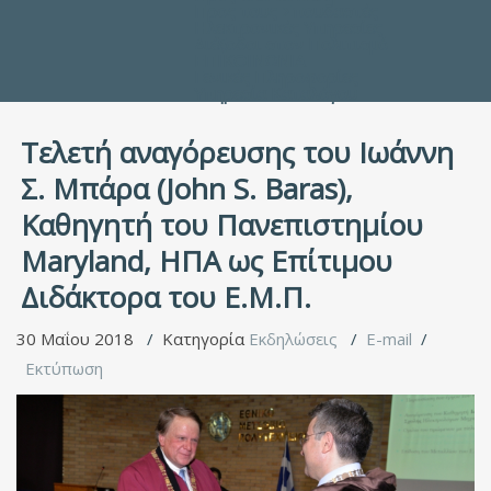
Προς τους Σπουδαστές
Ηλεκτρονικές Υπηρεσίες
Διέξοδοι στον Πολιτισμό
ΕΠΙΚΟΙΝΩΝΙΑ
Γενικές Πληροφορίες
Υπηρεσία Καταλόγου
Τελετή αναγόρευσης του Ιωάννη
Σ. Μπάρα (John S. Baras),
Καθηγητή του Πανεπιστημίου
Maryland, ΗΠΑ ως Επίτιμου
Διδάκτορα του Ε.Μ.Π.
30 Μαΐου 2018
Κατηγορία
Εκδηλώσεις
E-mail
Εκτύπωση