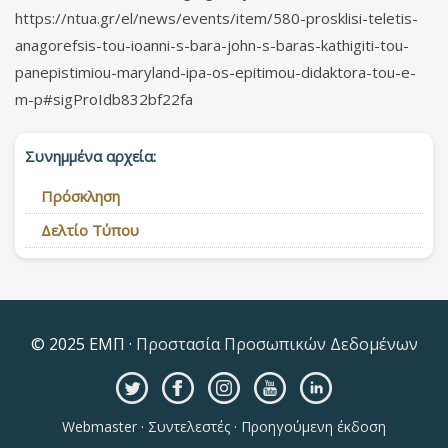
https://ntua.gr/el/news/events/item/580-prosklisi-teletis-
anagorefsis-tou-ioanni-s-bara-john-s-baras-kathigiti-tou-
panepistimiou-maryland-ipa-os-epitimou-didaktora-tou-e-
m-p#sigProIdb832bf22fa
Συνημμένα αρχεία:
Πρόσκληση
Δελτίο Τύπου
© 2025 ΕΜΠ ·
Προστασία Προσωπικών Δεδομένων
Webmaster
·
Συντελεστές
·
Προηγούμενη έκδοση