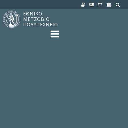
ΕΘΝΙΚΟ
ΜΕΤΣΟΒΙΟ
ΠΟΛΥΤΕΧΝΕΙΟ
TO ΠΟΛΥΤΕΧΝΕΙΟ
Δομή, Αποστολή, Αριστεία
Ιστορία του ΕΜΠ
Εγκαταστάσεις
Οργάνωση & Διοίκηση
ΝΕΑ
Ανακοινώσεις
Newsletter
Εκδηλώσεις
Προμηθέας
180 ΧΡΟΝΙΑ ΕΜΠ
ΣΠΟΥΔΕΣ & ΕΡΕΥΝΑ
Φοίτηση στο EMΠ
Προπτυχιακές Σπουδές
Μεταπτυχιακές Σπουδές
Ιδρυματικός Κατάλογος Μαθημάτων
Γνώση χωρίς Σύνορα
Εργαστήρια & Έρευνα
ΣΧΟΛΕΣ
ΠΑΡΟΧΕΣ
Προς όλα τα Μέλη