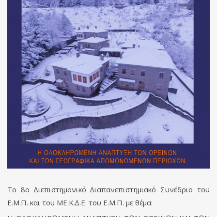
Το 8ο ∆ιεπιστηµονικό ∆ιαπανεπιστηµιακό Συνέδριο του
Ε.Μ.Π. και του ΜΕ.Κ.∆.Ε. του Ε.Μ.Π. µε θέµα: