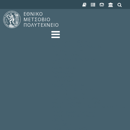
ΕΘΝΙΚΟ
ΜΕΤΣΟΒΙΟ
ΠΟΛΥΤΕΧΝΕΙΟ
TO ΠΟΛΥΤΕΧΝΕΙΟ
Δομή, Αποστολή, Αριστεία
Ιστορία του ΕΜΠ
Εγκαταστάσεις
Οργάνωση & Διοίκηση
ΝΕΑ
Ανακοινώσεις
Newsletter
Εκδηλώσεις
Προμηθέας
180 ΧΡΟΝΙΑ ΕΜΠ
ΣΠΟΥΔΕΣ & ΕΡΕΥΝΑ
Φοίτηση στο EMΠ
Προπτυχιακές Σπουδές
Μεταπτυχιακές Σπουδές
Ιδρυματικός Κατάλογος Μαθημάτων
Γνώση χωρίς Σύνορα
Εργαστήρια & Έρευνα
ΣΧΟΛΕΣ
ΠΑΡΟΧΕΣ
Προς όλα τα Μέλη