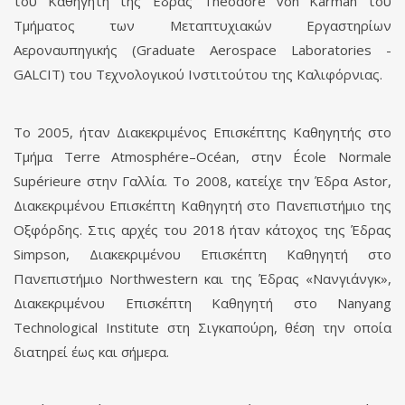
του Καθηγητή της Έδρας Theodore von Kármán του
Τμήματος των Μεταπτυχιακών Εργαστηρίων
Αεροναυπηγικής (Graduate Aerospace Laboratories -
GALCIT) του Τεχνολογικού Ινστιτούτου της Καλιφόρνιας.
Το 2005, ήταν Διακεκριμένος Επισκέπτης Καθηγητής στο
Τμήμα Terre Atmosphére–Océan, στην École Normale
Supérieure στην Γαλλία. Το 2008, κατείχε την Έδρα Astor,
Διακεκριμένου Επισκέπτη Καθηγητή στο Πανεπιστήμιο της
Οξφόρδης. Στις αρχές του 2018 ήταν κάτοχος της Έδρας
Simpson, Διακεκριμένου Επισκέπτη Καθηγητή στο
Πανεπιστήμιο Northwestern και της Έδρας «Νανγιάνγκ»,
Διακεκριμένου Επισκέπτη Καθηγητή στο Nanyang
Technological Institute στη Σιγκαπούρη, θέση την οποία
διατηρεί έως και σήμερα.