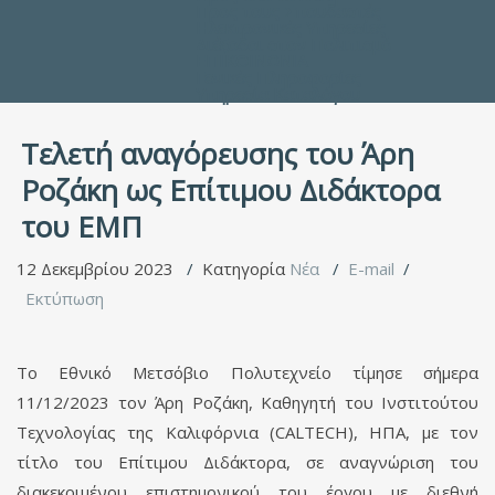
Προς τους Σπουδαστές
Ηλεκτρονικές Υπηρεσίες
Διέξοδοι στον Πολιτισμό
ΕΠΙΚΟΙΝΩΝΙΑ
Γενικές Πληροφορίες
Υπηρεσία Καταλόγου
Τελετή αναγόρευσης του Άρη
Ροζάκη ως Επίτιμου Διδάκτορα
του ΕΜΠ
12 Δεκεμβρίου 2023
Κατηγορία
Νέα
E-mail
Εκτύπωση
Το Εθνικό Μετσόβιο Πολυτεχνείο τίμησε σήμερα
11/12/2023 τον Άρη Ροζάκη, Καθηγητή του Ινστιτούτου
Tεχνολογίας της Καλιφόρνια (CALTECH), ΗΠΑ, με τον
τίτλο του Επίτιμου Διδάκτορα, σε αναγνώριση του
διακεκριμένου επιστημονικού του έργου με διεθνή