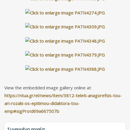
View the embedded image gallery online at:
https://ntua.gr/el/news/item/3812-teleti-anagorefsis-tou-
ari-rozaki-os-epitimou-didaktora-tou-
emp#sigProId69a667507b
Συνημμένα αρχεία: