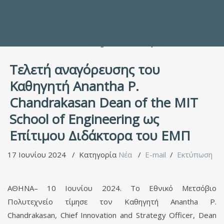
Προς τους Σπουδαστές
Ηλεκτρονικές Υπηρεσίες
Διέξοδοι στον Πολιτισμό
ΕΠΙΚΟΙΝΩΝΙΑ
Γενικές Πληροφορίες
Υπηρεσία Καταλόγου
Τελετή αναγόρευσης του
Καθηγητή Anantha P.
Chandrakasan Dean of the MIT
School of Engineering ως
Επίτιμου Διδάκτορα του ΕΜΠ
17 Ιουνίου 2024
Κατηγορία
Νέα
E-mail
Εκτύπωση
ΑΘΗΝΑ– 10 Ιουνίου 2024. Το Εθνικό Μετσόβιο
Πολυτεχνείο τίμησε τον Καθηγητή Anantha P.
Chandrakasan, Chief Innovation and Strategy Officer, Dean