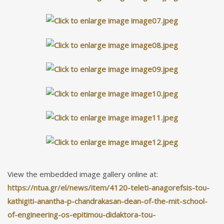
View the embedded image gallery online at:
https://ntua.gr/el/news/item/4120-teleti-anagorefsis-tou-
kathigiti-anantha-p-chandrakasan-dean-of-the-mit-school-
of-engineering-os-epitimou-didaktora-tou-