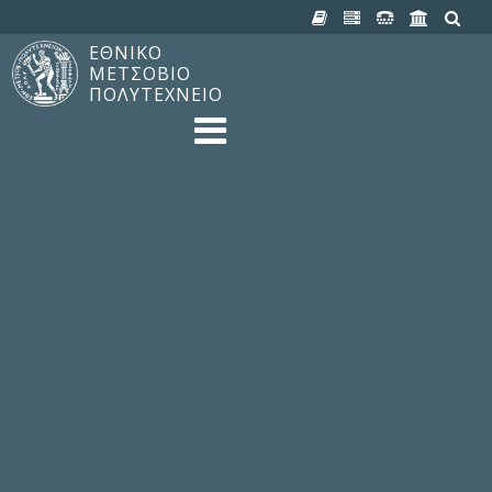
ΕΘΝΙΚΟ
ΜΕΤΣΟΒΙΟ
ΠΟΛΥΤΕΧΝΕΙΟ
TO ΠΟΛΥΤΕΧΝΕΙΟ
Δομή, Αποστολή, Αριστεία
Ιστορία του ΕΜΠ
Εγκαταστάσεις
Οργάνωση & Διοίκηση
ΝΕΑ
Ανακοινώσεις
Newsletter
Εκδηλώσεις
Προμηθέας
180 ΧΡΟΝΙΑ ΕΜΠ
ΣΠΟΥΔΕΣ & ΕΡΕΥΝΑ
Φοίτηση στο EMΠ
Προπτυχιακές Σπουδές
Μεταπτυχιακές Σπουδές
Ιδρυματικός Κατάλογος Μαθημάτων
Γνώση χωρίς Σύνορα
Εργαστήρια & Έρευνα
ΣΧΟΛΕΣ
ΠΑΡΟΧΕΣ
Προς όλα τα Μέλη