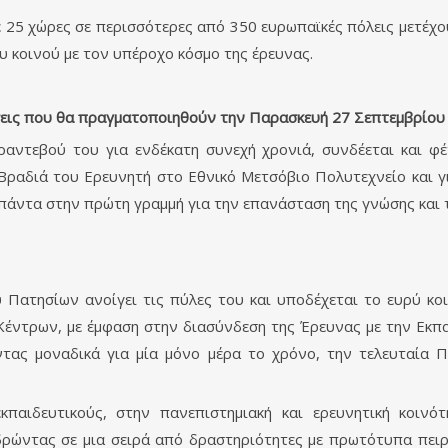
 25 χώρες σε περισσότερες από 350 ευρωπαϊκές πόλεις μετέχο
υ κοινού με τον υπέροχο κόσμο της έρευνας.
εις που θα πραγματοποιηθούν την Παρασκευή 27 Σεπτεμβρίου
αντεβού του για ενδέκατη συνεχή χρονιά, συνδέεται και φ
 Βραδιά του Ερευνητή στο Εθνικό Μετσόβιο Πολυτεχνείο και γ
πάντα στην πρώτη γραμμή για την επανάσταση της γνώσης και τ
 Πατησίων ανοίγει τις πύλες του και υποδέχεται το ευρύ κ
Κέντρων, με έμφαση στην διασύνδεση της Έρευνας με την Εκπα
ντας μοναδικά για μία μόνο μέρα το χρόνο, την τελευταία 
κπαιδευτικούς, στην πανεπιστημιακή και ερευνητική κοινό
ιδρώντας σε μια σειρά από δραστηριότητες με πρωτότυπα πειρ