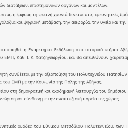
ικών διατάξεων, επιστημονικών οργάνων και μοντέλων.
αι, η έμφαση τη φετινή χρονιά δίνεται στις ερευνητικές δράσε
γαλάζια και ψηφιακή μετάβαση, την αειφορία, την υγεία και την
τοποιηθεί η Εναρκτήρια Εκδήλωση στο ιστορικό κτήριο Αβ
ου ΕΜΠ, Καθ. Ι. Κ. Χατζηγεωργίου, και θα απευθύνουν χαιρετι
ητή συνδέεται με την αξιοποίηση του Πολυτεχνείου Πατησίων 
ς του ΕΜΠ με την Κοινωνία της Πόλης της Αθήνας.
ίου στη δημοκρατική και ακαδημαϊκή λειτουργία του δημόσιου
γνώριση και σύνδεση με την αναπτυξιακή πορεία της χώρας.
νητικές ομάδες του Εθνικού Μετσόβιου Πολυτεχνείου, των 