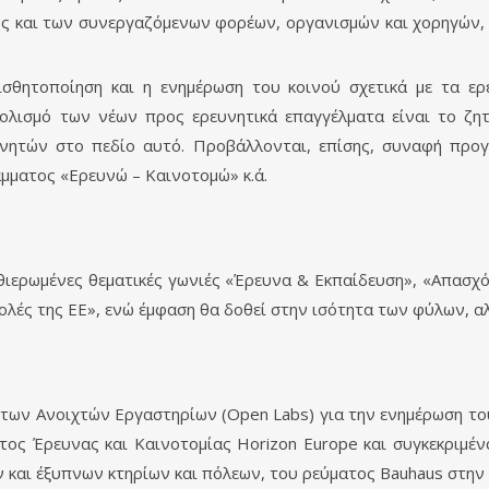
ώς και των συνεργαζόμενων φορέων, οργανισμών και χορηγών, 
σθητοποίηση και η ενημέρωση του κοινού σχετικά με τα ερ
ολισμό των νέων προς ερευνητικά επαγγέλματα είναι το ζητ
υνητών στο πεδίο αυτό. Προβάλλονται, επίσης, συναφή προ
άμματος «Ερευνώ – Καινοτομώ» κ.ά.
θιερωμένες θεματικές γωνιές «Έρευνα & Εκπαίδευση», «Απασχόλ
ολές της ΕΕ», ενώ έμφαση θα δοθεί στην ισότητα των φύλων, α
 των Ανοιχτών Εργαστηρίων (Open Labs) για την ενημέρωση τ
ος Έρευνας και Καινοτομίας Horizon Europe και συγκεκριμένα
 και έξυπνων κτηρίων και πόλεων, του ρεύματος Bauhaus στην 