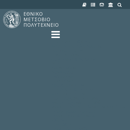
ΕΘΝΙΚΟ
ΜΕΤΣΟΒΙΟ
ΠΟΛΥΤΕΧΝΕΙΟ
TO ΠΟΛΥΤΕΧΝΕΙΟ
Δομή, Αποστολή, Αριστεία
Ιστορία του ΕΜΠ
Εγκαταστάσεις
Οργάνωση & Διοίκηση
ΝΕΑ
Ανακοινώσεις
Newsletter
Εκδηλώσεις
Προμηθέας
180 ΧΡΟΝΙΑ ΕΜΠ
ΣΠΟΥΔΕΣ & ΕΡΕΥΝΑ
Φοίτηση στο EMΠ
Προπτυχιακές Σπουδές
Μεταπτυχιακές Σπουδές
Ιδρυματικός Κατάλογος Μαθημάτων
Γνώση χωρίς Σύνορα
Εργαστήρια & Έρευνα
ΣΧΟΛΕΣ
ΠΑΡΟΧΕΣ
Προς όλα τα Μέλη