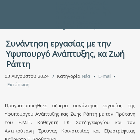
Προς τους Σπουδαστές
Ηλεκτρονικές Υπηρεσίες
Διέξοδοι στον Πολιτισμό
ΕΠΙΚΟΙΝΩΝΙΑ
Γενικές Πληροφορίες
Υπηρεσία Καταλόγου
Συνάντηση εργασίας με την
Υφυπουργό Ανάπτυξης, κα Ζωή
Ράπτη
03 Αυγούστου 2024
Κατηγορία
Νέα
E-mail
Εκτύπωση
Πραγματοποιήθηκε σήμερα συνάντηση εργασίας της
Υφυπουργού Ανάπτυξης κας Ζωής Ράπτη με τον Πρύτανη
του Ε.Μ.Π. Καθηγητή Ι.Κ. Χατζηγεωργίου και τον
Αντιπρύτανη Έρευνας Καινοτομίας και Εξωστρέφειας
Καθηγητή Ε. Βαρβαρίγο.