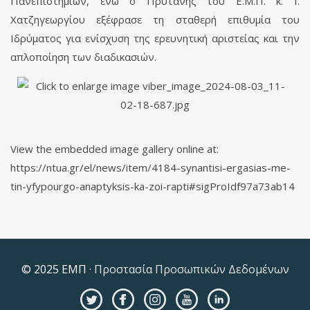
Πανεπιστημίων, ενώ ο Πρύτανης του Ε.Μ.Π. κ. Ι.
Χατζηγεωργίου εξέφρασε τη σταθερή επιθυμία του
Ιδρύματος για ενίσχυση της ερευνητική αριστείας και την
απλοποίηση των διαδικασιών.
View the embedded image gallery online at:
https://ntua.gr/el/news/item/4184-synantisi-ergasias-me-
tin-yfypourgo-anaptyksis-ka-zoi-rapti#sigProIdf97a73ab14
© 2025 ΕΜΠ ·
Προστασία Προσωπικών Δεδομένων