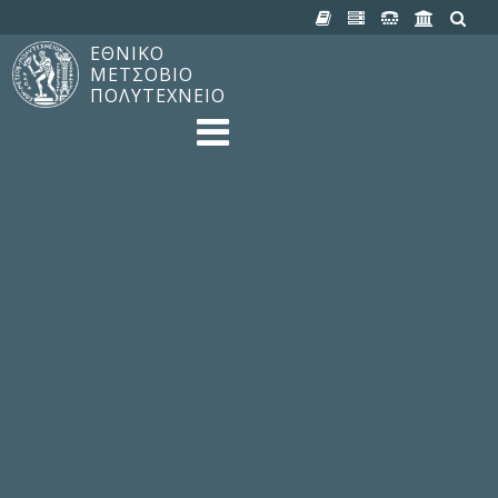
ΕΘΝΙΚΟ
ΜΕΤΣΟΒΙΟ
ΠΟΛΥΤΕΧΝΕΙΟ
TO ΠΟΛΥΤΕΧΝΕΙΟ
Δομή, Αποστολή, Αριστεία
Ιστορία του ΕΜΠ
Εγκαταστάσεις
Οργάνωση & Διοίκηση
ΝΕΑ
Ανακοινώσεις
Newsletter
Εκδηλώσεις
Προμηθέας
180 ΧΡΟΝΙΑ ΕΜΠ
ΣΠΟΥΔΕΣ & ΕΡΕΥΝΑ
Φοίτηση στο EMΠ
Προπτυχιακές Σπουδές
Μεταπτυχιακές Σπουδές
Ιδρυματικός Κατάλογος Μαθημάτων
Γνώση χωρίς Σύνορα
Εργαστήρια & Έρευνα
ΣΧΟΛΕΣ
ΠΑΡΟΧΕΣ
Προς όλα τα Μέλη