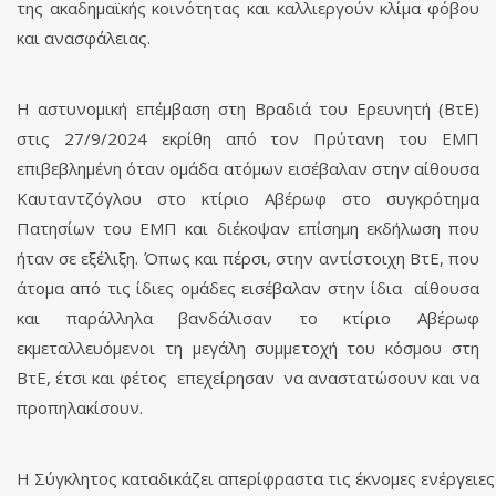
της ακαδημαϊκής κοινότητας και καλλιεργούν κλίμα φόβου
και ανασφάλειας.
Η αστυνομική επέμβαση στη Βραδιά του Ερευνητή (ΒτΕ)
στις 27/9/2024 εκρίθη από τον Πρύτανη του ΕΜΠ
επιβεβλημένη όταν ομάδα ατόμων εισέβαλαν στην αίθουσα
Καυταντζόγλου στο κτίριο Αβέρωφ στο συγκρότημα
Πατησίων του ΕΜΠ και διέκοψαν επίσημη εκδήλωση που
ήταν σε εξέλιξη. Όπως και πέρσι, στην αντίστοιχη ΒτΕ, που
άτομα από τις ίδιες ομάδες εισέβαλαν στην ίδια αίθουσα
και παράλληλα βανδάλισαν το κτίριο Αβέρωφ
εκμεταλλευόμενοι τη μεγάλη συμμετοχή του κόσμου στη
ΒτΕ, έτσι και φέτος επεχείρησαν να αναστατώσουν και να
προπηλακίσουν.
Η Σύγκλητος καταδικάζει απερίφραστα τις έκνομες ενέργειε