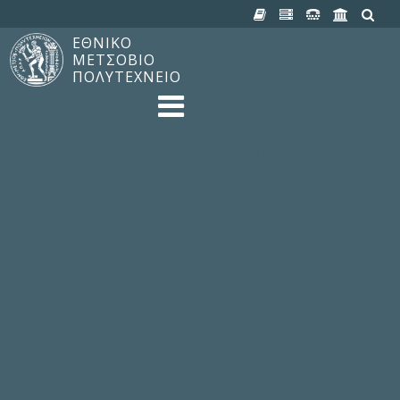
ΕΘΝΙΚΟ
ΜΕΤΣΟΒΙΟ
ΠΟΛΥΤΕΧΝΕΙΟ
TO ΠΟΛΥΤΕΧΝΕΙΟ
Δομή, Αποστολή, Αριστεία
Ιστορία του ΕΜΠ
Εγκαταστάσεις
Οργάνωση & Διοίκηση
ΝΕΑ
Ανακοινώσεις
Newsletter
Εκδηλώσεις
Προμηθέας
180 ΧΡΟΝΙΑ ΕΜΠ
ΣΠΟΥΔΕΣ & ΕΡΕΥΝΑ
Φοίτηση στο EMΠ
Προπτυχιακές Σπουδές
Μεταπτυχιακές Σπουδές
Ιδρυματικός Κατάλογος Μαθημάτων
Γνώση χωρίς Σύνορα
Εργαστήρια & Έρευνα
ΣΧΟΛΕΣ
ΠΑΡΟΧΕΣ
Προς όλα τα Μέλη