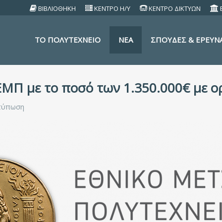
ΒΙΒΛΙΟΘΗΚΗ
ΚΕΝΤΡΟ Η/Υ
ΚΕΝΤΡΟ ΔΙΚΤΥΩΝ
TO ΠΟΛΥΤΕΧΝΕΙΟ
ΝΕΑ
ΣΠΟΥΔΕΣ & ΕΡΕΥΝ
ΜΠ με το ποσό των 1.350.000€ με ορ
τύπωση