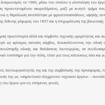
ς διαγωνισμός το 1960, μέσω του οποίου η υλοποίηση του έρ
ήση προεντεταμένου σκυροδέματος, μαζί με κινητό τμήμα πο
ενώ η θεμελίωση εκτελέστηκε με φρεατοπασσάλους υψηλής αν
ς λίθινης γέφυρας του 1857 και η επιχωμάτωση της βοιωτικής 
ική πρωτοπορία αλλά και σύμβολο τεχνικής ωριμότητας και αυ
ργεί ως κρίσιμος αστικός κόμβος, διευκολύνοντας την οδική
 συνύπαρξη οδικής και θαλάσσιας λειτουργίας, σε συνδυασ
ικό τοπόσημο για την πόλη, τόσο για τους κάτοικους όσο και γι
χούς λειτουργικότητάς της και της συμβολικής της προσφοράς,
ριση της ως «σημαντικού σύγχρονου τεχνικού έργου» – συνο
 του έργου για τις επόμενες γενιές.