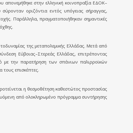
γου απονεμήθηκε στην ελληνική κοινοπραξία ΕΔΟΚ–
υ σύρονταν οριζόντια εντός υπόγειας σήραγγας,
τοχής. Παράλληλα, πραγματοποιήθηκαν σημαντικές
όχθης.
τοδυναμίας της μεταπολεμικής Ελλάδας. Μετά από
 σύνδεση Εύβοιας–Στερεάς Ελλάδας, επιτρέποντας
μό με την παρατήρηση των σπάνιων παλιρροϊκών
α τους επισκέπτες.
 προτείνεται η θεσμοθέτηση καθεστώτος προστασίας
δευόμενη από ολοκληρωμένο πρόγραμμα συντήρησης