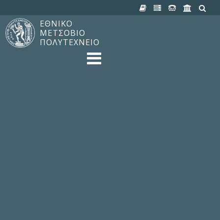
ΕΘΝΙΚΟ
ΜΕΤΣΟΒΙΟ
ΠΟΛΥΤΕΧΝΕΙΟ
TO ΠΟΛΥΤΕΧΝΕΙΟ
Δομή, Αποστολή, Αριστεία
Ιστορία του ΕΜΠ
Εγκαταστάσεις
Οργάνωση & Διοίκηση
ΝΕΑ
Ανακοινώσεις
Newsletter
Εκδηλώσεις
Προμηθέας
180 ΧΡΟΝΙΑ ΕΜΠ
ΣΠΟΥΔΕΣ & ΕΡΕΥΝΑ
Φοίτηση στο EMΠ
Προπτυχιακές Σπουδές
Μεταπτυχιακές Σπουδές
Ιδρυματικός Κατάλογος Μαθημάτων
Γνώση χωρίς Σύνορα
Εργαστήρια & Έρευνα
ΣΧΟΛΕΣ
ΠΑΡΟΧΕΣ
Προς όλα τα Μέλη