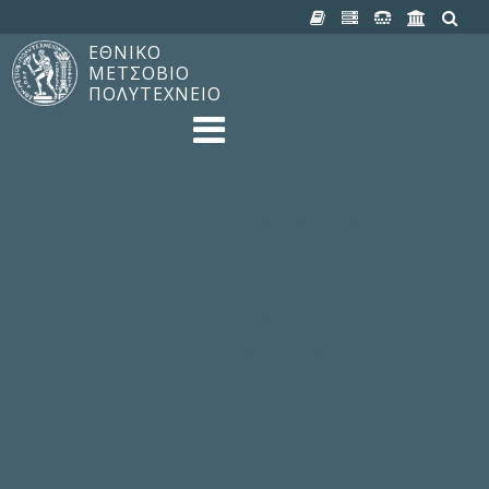
ΕΘΝΙΚΟ
ΜΕΤΣΟΒΙΟ
ΠΟΛΥΤΕΧΝΕΙΟ
TO ΠΟΛΥΤΕΧΝΕΙΟ
Δομή, Αποστολή, Αριστεία
Ιστορία του ΕΜΠ
Εγκαταστάσεις
Οργάνωση & Διοίκηση
ΝΕΑ
Ανακοινώσεις
Newsletter
Εκδηλώσεις
Προμηθέας
180 ΧΡΟΝΙΑ ΕΜΠ
ΣΠΟΥΔΕΣ & ΕΡΕΥΝΑ
Φοίτηση στο EMΠ
Προπτυχιακές Σπουδές
Μεταπτυχιακές Σπουδές
Ιδρυματικός Κατάλογος Μαθημάτων
Γνώση χωρίς Σύνορα
Εργαστήρια & Έρευνα
ΣΧΟΛΕΣ
ΠΑΡΟΧΕΣ
Προς όλα τα Μέλη