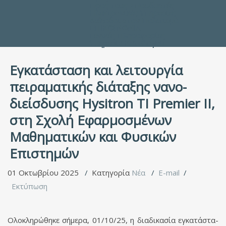
Προς τους Σπουδαστές
Ηλεκτρονικές Υπηρεσίες
Διέξοδοι στον Πολιτισμό
ΕΠΙΚΟΙΝΩΝΙΑ
Γενικές Πληροφορίες
Υπηρεσία Καταλόγου
Εγκατάσταση και λειτουργία
πειραματικής διάταξης νανο­
διείσδυσης Hysitron TI Premier II,
στη Σχολή Εφαρμοσμένων
Μαθηματικών και Φυσικών
Επιστημών
01 Οκτωβρίου 2025
Κατηγορία
Νέα
E-mail
Εκτύπωση
Ολοκληρώθηκε σήμερα, 01/10/25, η διαδικασία εγκα­τά­στα­