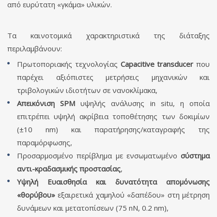
από ευρύτατη «γκάμα» υλικών.
Τα καινοτομικά χαρακτηριστικά της διάταξης
περιλαμβάνουν:
Πρωτοποριακής τεχνολογίας
Capacitive
transducer
που
παρέχει αξιόπιστες μετρήσεις μηχανικών και
τριβολογικών ιδιοτήτων σε νανοκλίμακα,
Απεικόνιση SPM
υψηλής ανάλυσης in situ, η οποία
επιτρέπει υψηλή ακρίβεια τοπο­θέ­τη­σης των δοκιμίων
(±10 nm) και παρατήρησης/καταγραφής της
παραμόρφωσης,
Προσαρμοσμένο περίβλημα με ενσωματωμένο
σύστημα
αντι-κραδασμικής προστασίας
,
Υψηλή Ευαισθησία και δυνατότητα απομόνωσης
«θορύβου»
εξαιρετικά χαμηλού «δα­πέδου» στη μέτρηση
δυνάμεων και μετατοπίσεων (75 nN, 0.2 nm),