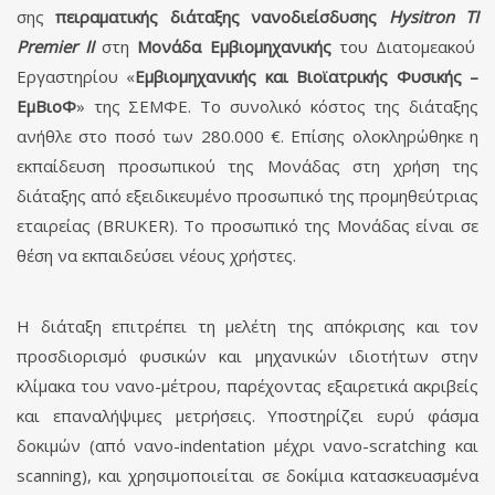
σης
πειραματικής διάταξης νανο­διείσδυσης
Hysitron TI
Premier II
στη
Μονάδα Εμβιομηχανικής
του Διατομεακού
Εργαστηρίου «
Εμβιομηχανικής και
Βιοϊ­ατρικής Φυσικής –
ΕμΒιοΦ
» της ΣΕΜΦΕ. Το συνολικό κόστος της διάταξης
ανήθλε στο ποσό των 280.000 €. Επίσης ολοκληρώθηκε η
εκπαίδευση προ­σωπικού της Μονάδας στη χρήση της
διάταξης από εξειδικευμένο προσωπικό της προμη­θεύ­τριας
εταιρείας (BRUKER). Το προσωπικό της Μονάδας είναι σε
θέση να εκπαιδεύσει νέ­ους χρήστες.
Η διάταξη επιτρέπει τη μελέτη της απόκρισης και τον
προσδιορισμό φυσικών και μηχανικών ιδιοτήτων στην
κλίμακα του νανο-μέτρου, παρέχοντας εξαιρετικά ακριβείς
και επαναλήψιμες με­τρήσεις. Υποστηρίζει ευρύ φάσμα
δοκιμών (από νανο-indentation μέχρι νανο-scratching και
scanning), και χρησιμοποιείται σε δοκίμια κατασκευασμένα