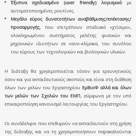
Έξυπνα σχεδιασμένο (
user
friendly
) λογισμικό
με
αυτοματοποιημένες ρουτίνες.
Μεγάλο εύρος δυνατοτήτων αναβάθμισης/επέκτασης/
προσαρμογής
, που επιτρέ­πουν σταδιακό «χτίσιμο»,
ολοκληρωμένου συστήματος μελέτης φυσικών και
μηχανικών ιδιοτήτων σε νανο-κλίμακα, του συνόλου
του εύρους των τεχνολογικών και βιολογικών υλικών.
Η διάταξη θα χρησιμοποιείται τόσον για ερευνητικούς
όσον και για εκπαιδευτικούς σκοπούς και είναι στη διάθεση
όλων των μελών του Εργαστηρίου
ΕμΒιοΦ αλλά και όλων
των
μελών των Σχολών του ΕΜΠ
, σύμφωνα με τον υπό
επικαιροποίηση κανονισμό λειτουργίας του Εργα­στη­ρίου.
Οι συνάδελφοι που επιθυμούν να εκπαιδευτούν στη χρήση
της διάταξης και να τη χρησι­μο­ποιήσουν παρακαλούνται