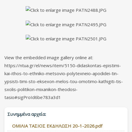
View the embedded image gallery online at:
https://ntua.gr/el/news/item/5150-didaskontas-epistimi-
kai-ithos-to-ethniko-metsovio-polytexneio-apodidei-tin-
ypsisti-timi-sto-eksexon-melos-tou-omotimo-kathigiti-tis-
sxolis-politikon-mixanikon-theodosi-
tasio#sigProId6be783a3d1
Συνημμένα αρχεία:
ΟΜΙΛΙΑ ΤΑΣΙΟΣ ΕΚΔΗΛΩΣΗ 20-1-2026.pdf