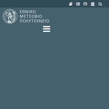
ΕΘΝΙΚΟ
ΜΕΤΣΟΒΙΟ
ΠΟΛΥΤΕΧΝΕΙΟ
TO ΠΟΛΥΤΕΧΝΕΙΟ
Δομή, Αποστολή, Αριστεία
Ιστορία του ΕΜΠ
Εγκαταστάσεις
Οργάνωση & Διοίκηση
ΝΕΑ
Ανακοινώσεις
Newsletter
Εκδηλώσεις
Προμηθέας
180 ΧΡΟΝΙΑ ΕΜΠ
ΣΠΟΥΔΕΣ & ΕΡΕΥΝΑ
Φοίτηση στο EMΠ
Προπτυχιακές Σπουδές
Μεταπτυχιακές Σπουδές
Ιδρυματικός Κατάλογος Μαθημάτων
Γνώση χωρίς Σύνορα
Εργαστήρια & Έρευνα
ΣΧΟΛΕΣ
ΠΑΡΟΧΕΣ
Προς όλα τα Μέλη