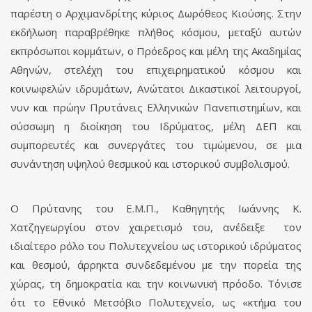
παρέστη ο Αρχιμανδρίτης κύριος Δωρόθεος Κιούσης. Στην
εκδήλωση παραβρέθηκε πλήθος κόσμου, μεταξύ αυτών
εκπρόσωποι κομμάτων, ο Πρόεδρος και μέλη της Ακαδημίας
Αθηνών, στελέχη του επιχειρηματικού κόσμου και
κοινωφελών ιδρυμάτων, Ανώτατοι Δικαστικοί λειτουργοί,
νυν και πρώην Πρυτάνεις Ελληνικών Πανεπιστημίων, και
σύσσωμη η διοίκηση του Ιδρύματος, μέλη ΔΕΠ και
συμπορευτές και συνεργάτες του τιμώμενου, σε μια
συνάντηση υψηλού θεσμικού και ιστορικού συμβολισμού.
Ο Πρύτανης του Ε.Μ.Π., Καθηγητής Ιωάννης Κ.
Χατζηγεωργίου στον χαιρετισμό του, ανέδειξε τον
ιδιαίτερο ρόλο του Πολυτεχνείου ως ιστορικού ιδρύματος
και θεσμού, άρρηκτα συνδεδεμένου με την πορεία της
χώρας, τη δημοκρατία και την κοινωνική πρόοδο. Τόνισε
ότι το Εθνικό Μετσόβιο Πολυτεχνείο, ως «κτήμα του