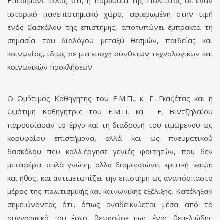
Επεσήμανε τέλος ότι, η παρουσία της Πολιτείας σε έναν
ιστορικό πανεπιστημιακό χώρο, αφιερωμένη στην τιμή
ενός δασκάλου της επιστήμης, αποτυπώνει έμπρακτα τη
σημασία του διαλόγου μεταξύ θεσμών, παιδείας και
κοινωνίας, ιδίως σε μια εποχή σύνθετων τεχνολογικών και
κοινωνικών προκλήσεων.
Ο Ομότιμος Καθηγητής του Ε.Μ.Π., κ. Γ. Γκαζέτας και η
Ομότιμη Καθηγήτρια του Ε.Μ.Π. κα. Ε. Βιντζηλαίου
παρουσίασαν το έργο και τη διαδρομή του τιμώμενου ως
κορυφαίου επιστήμονα, αλλά και ως πνευματικού
δασκάλου που καλλιέργησε γενιές φοιτητών, που δεν
μεταφέρει απλά γνώση, αλλά διαμορφώνει κριτική σκέψη
και ήθος, και αντιμετωπίζει την επιστήμη ως αναπόσπαστο
μέρος της πολιτισμικής και κοινωνικής εξέλιξης. Κατέληξαν
σημειώνοντας ότι, όπως αναδεικνύεται μέσα από το
συγγραφικό του έργο, θεωρούσε πως ένας θεμελιώδης