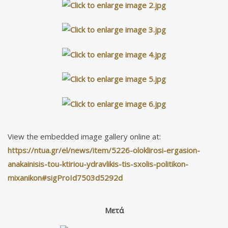
View the embedded image gallery online at:
https://ntua.gr/el/news/item/5226-oloklirosi-ergasion-
anakainisis-tou-ktiriou-ydravlikis-tis-sxolis-politikon-
mixanikon#sigProId7503d5292d
Μετά