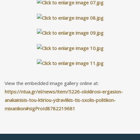
View the embedded image gallery online at:
https://ntua.gr/el/news/item/5226-oloklirosi-ergasion-
anakainisis-tou-ktiriou-ydravlikis-tis-sxolis-politikon-
mixanikon#sigProId8782219681