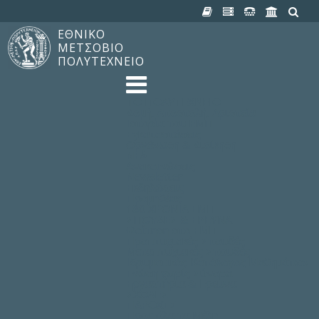
ΕΘΝΙΚΟ
ΜΕΤΣΟΒΙΟ
ΠΟΛΥΤΕΧΝΕΙΟ
TO ΠΟΛΥΤΕΧΝΕΙΟ
Δομή, Αποστολή, Αριστεία
Ιστορία του ΕΜΠ
Εγκαταστάσεις
Οργάνωση & Διοίκηση
ΝΕΑ
Ανακοινώσεις
Newsletter
Εκδηλώσεις
Προμηθέας
180 ΧΡΟΝΙΑ ΕΜΠ
ΣΠΟΥΔΕΣ & ΕΡΕΥΝΑ
Φοίτηση στο EMΠ
Προπτυχιακές Σπουδές
Μεταπτυχιακές Σπουδές
Ιδρυματικός Κατάλογος Μαθημάτων
Γνώση χωρίς Σύνορα
Εργαστήρια & Έρευνα
ΣΧΟΛΕΣ
ΠΑΡΟΧΕΣ
Προς όλα τα Μέλη