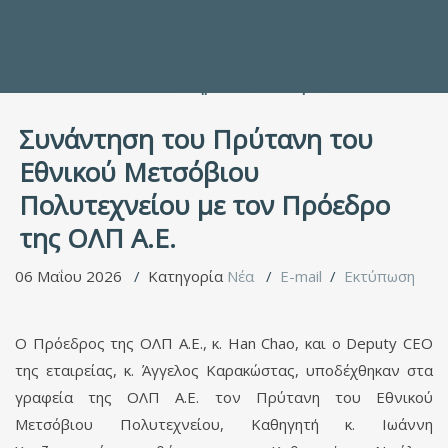
Προς τους Σπουδαστές
Ηλεκτρονικές Υπηρεσίες
Διέξοδοι στον Πολιτισμό
ΕΠΙΚΟΙΝΩΝΙΑ
Γενικές Πληροφορίες
Υπηρεσία Καταλόγου
Συνάντηση του Πρύτανη του
Εθνικού Μετσόβιου
Πολυτεχνείου με τον Πρόεδρο
της ΟΛΠ Α.Ε.
06 Μαΐου 2026
Κατηγορία
Νέα
E-mail
Εκτύπωση
Ο Πρόεδρος της ΟΛΠ Α.Ε., κ. Han Chao, και ο Deputy CEO
της εταιρείας, κ. Άγγελος Καρακώστας, υποδέχθηκαν στα
γραφεία της ΟΛΠ Α.Ε. τον Πρύτανη του Εθνικού
Μετσόβιου Πολυτεχνείου, Καθηγητή κ. Ιωάννη