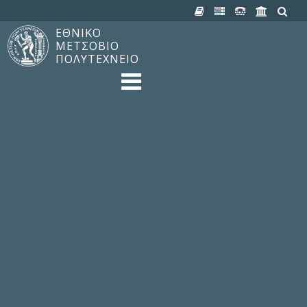
ΕΘΝΙΚΟ
ΜΕΤΣΟΒΙΟ
ΠΟΛΥΤΕΧΝΕΙΟ
TO ΠΟΛΥΤΕΧΝΕΙΟ
Δομή, Αποστολή, Αριστεία
Ιστορία του ΕΜΠ
Εγκαταστάσεις
Οργάνωση & Διοίκηση
ΝΕΑ
Ανακοινώσεις
Newsletter
Εκδηλώσεις
Προμηθέας
180 ΧΡΟΝΙΑ ΕΜΠ
ΣΠΟΥΔΕΣ & ΕΡΕΥΝΑ
Φοίτηση στο EMΠ
Προπτυχιακές Σπουδές
Μεταπτυχιακές Σπουδές
Ιδρυματικός Κατάλογος Μαθημάτων
Γνώση χωρίς Σύνορα
Εργαστήρια & Έρευνα
ΣΧΟΛΕΣ
ΠΑΡΟΧΕΣ
Προς όλα τα Μέλη