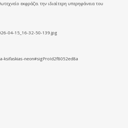
υτεχνείο εκφράζει την ιδιαίτερη υπερηφάνεια του
lima-ksifaskias-neon#sigProId2f8052ed8a