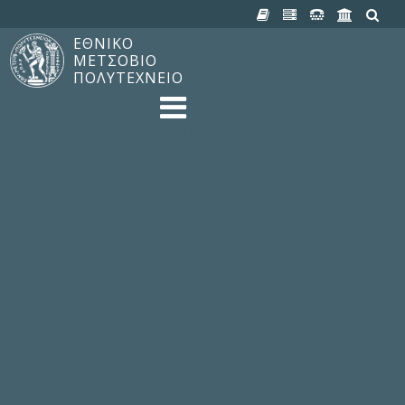
ΕΘΝΙΚΟ
ΜΕΤΣΟΒΙΟ
ΠΟΛΥΤΕΧΝΕΙΟ
TO ΠΟΛΥΤΕΧΝΕΙΟ
Δομή, Αποστολή, Αριστεία
Ιστορία του ΕΜΠ
Εγκαταστάσεις
Οργάνωση & Διοίκηση
ΝΕΑ
Ανακοινώσεις
Newsletter
Εκδηλώσεις
Προμηθέας
180 ΧΡΟΝΙΑ ΕΜΠ
ΣΠΟΥΔΕΣ & ΕΡΕΥΝΑ
Φοίτηση στο EMΠ
Προπτυχιακές Σπουδές
Μεταπτυχιακές Σπουδές
Ιδρυματικός Κατάλογος Μαθημάτων
Γνώση χωρίς Σύνορα
Εργαστήρια & Έρευνα
ΣΧΟΛΕΣ
ΠΑΡΟΧΕΣ
Προς όλα τα Μέλη